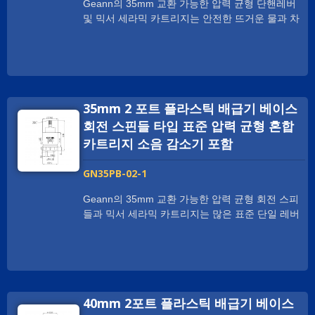
Geann의 35mm 교환 가능한 압력 균형 단핸레버
및 믹서 세라믹 카트리지는 안전한 뜨거운 물과 차
가운 물을 위한 다양한 표준 단핸레버 수도꼭지에
적합하며 방열 보호 기능이 있습니다. 이 제품은 세
면대 수도꼭지, 싱크 수도꼭지, 욕조 수도꼭지, 세면
대 수도꼭지, 주방 수도꼭지 등에 널리 사용됩니다.
Geann의 35mm 교환 가능한 압력 균형 단핸드 및
35mm 2 포트 플라스틱 배급기 베이스
혼합기 세라믹 카트리지는 IAPMO / UPC / CSA /
NSF 인증을 받았으며, 60만 번의 수명 주기 테스트
회전 스핀들 타입 표준 압력 균형 혼합
에 견고합니다. 표준 35mm 정사각형 레버 세라믹
카트리지 소음 감소기 포함
카트리지는 전통적인 단일 핸들 수도꼭지에 사용되
며, 뜨거운 물과 차가운 물 공급 압력의 변화에도 일
GN35PB-02-1
정한 출력 온도를 유지하기 위해 한 가지 독점 기능
으로 제작되었습니다. 크로스 플로우를 제거하기
Geann의 35mm 교환 가능한 압력 균형 회전 스피
위해 다이어프램 시스템이 설계되었습니다. 물감에
들과 믹서 세라믹 카트리지는 많은 표준 단일 레버
의한 결함으로 인한 고장을 방지하여, 고형물이 많
수도꼭지에 적합하며 뜨거운 물과 차가운 물을 위
은 물에서 이상적으로 사용할 수 있습니다.
한 방열 보호 기능이 있습니다. 이는 세면대 수도꼭
지, 싱크 수도꼭지, 욕조 수도꼭지, 세면대 수도꼭
지, 주방 수도꼭지 등에 널리 사용됩니다. Geann
의 35mm 교환 가능한 압력 균형 단핸드 및 혼합기
40mm 2포트 플라스틱 배급기 베이스
세라믹 카트리지는 IAPMO / UPC / CSA / NSF 인