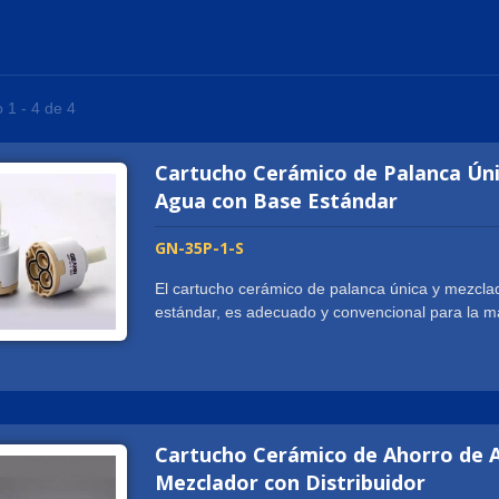
 1 - 4 de 4
Cartucho Cerámico de Palanca Úni
Agua con Base Estándar
GN-35P-1-S
El cartucho cerámico de palanca única y mezcl
estándar, es adecuado y convencional para la may
ampliamente para grifos de lavabo, grifos de freg
cocina, etc. Nuestro cartucho cerámico de pala
con base estándar, está certificado por IAPMO /
de vida. El cartucho cerámico estándar de 35 
de una sola manija convencionales y cuenta con 
Cartucho Cerámico de Ahorro de A
rotativo en 3 pasos en la palanca para propor
Geann proporciona cartuchos cerámicos de pal
Mezclador con Distribuidor