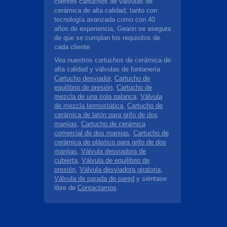
clientes cartuchos de válvulas de
cerámica de alta calidad, tanto con
tecnología avanzada como con 40
años de experiencia, Geann se asegura
de que se cumplan los requisitos de
cada cliente.
Vea nuestros cartuchos de cerámica de
alta calidad y válvulas de fontanería
Cartucho desviador
,
Cartucho de
equilibrio de presión
,
Cartucho de
mezcla de una sola palanca
,
Válvula
de mezcla termostática
,
Cartucho de
cerámica de latón para grifo de dos
manijas
,
Cartucho de cerámica
comercial de dos manijas
,
Cartucho de
cerámica de plástico para grifo de dos
manijas
,
Válvula desviadora de
cubierta
,
Válvula de equilibrio de
presión
,
Válvula desviadora giratoria
,
Válvula de parada de pared
y siéntase
libre de
Contactarnos
.