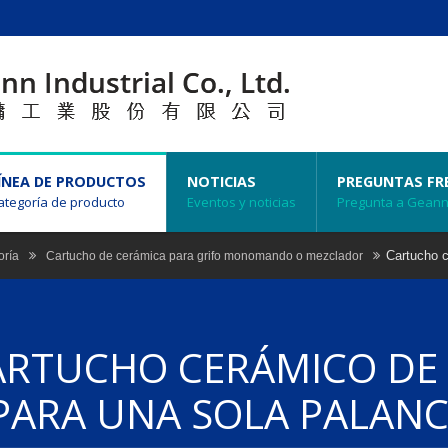
ÍNEA DE PRODUCTOS
NOTICIAS
PREGUNTAS FR
ategoría de producto
Eventos y noticias
Pregunta a Gean
Cartucho c
oría
Cartucho de cerámica para grifo monomando o mezclador
ARTUCHO CERÁMICO DE
PARA UNA SOLA PALAN