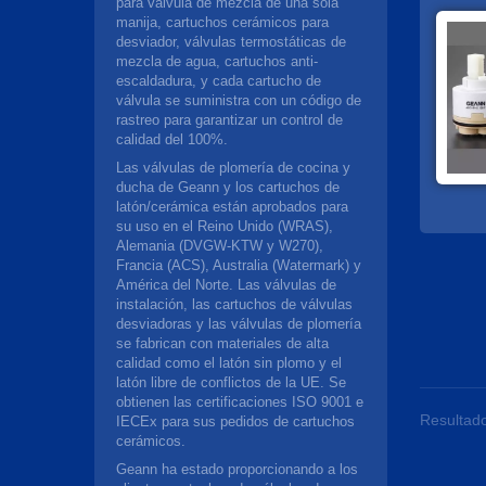
para válvula de mezcla de una sola
manija, cartuchos cerámicos para
desviador, válvulas termostáticas de
mezcla de agua, cartuchos anti-
escaldadura, y cada cartucho de
válvula se suministra con un código de
rastreo para garantizar un control de
calidad del 100%.
Las válvulas de plomería de cocina y
ducha de Geann y los cartuchos de
latón/cerámica están aprobados para
su uso en el Reino Unido (WRAS),
Alemania (DVGW-KTW y W270),
Francia (ACS), Australia (Watermark) y
América del Norte. Las válvulas de
instalación, las cartuchos de válvulas
desviadoras y las válvulas de plomería
se fabrican con materiales de alta
calidad como el latón sin plomo y el
latón libre de conflictos de la UE. Se
obtienen las certificaciones ISO 9001 e
Resultado
IECEx para sus pedidos de cartuchos
cerámicos.
Geann ha estado proporcionando a los