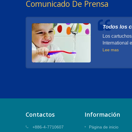
Comunicado De Prensa
Todos los c
Los cartuchos
International
Lee mas
Contactos
Información
resión
Cartucho mezclador de sello
+886-4-7710607
Página de inicio