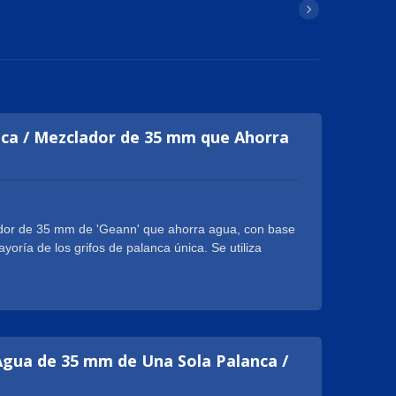
ca / Mezclador de 35 mm que Ahorra
ador de 35 mm de 'Geann' que ahorra agua, con base
oría de los grifos de palanca única. Se utiliza
adero, grifos de bañera, grifos de baño, grifos de
nca única y mezclador de 35 mm que ahorra agua,
 UPC / CSA / NSF, y es duradero para 500,000 ciclos
mm con vástago cuadrado está diseñado para grifos
una característica exclusiva con limitador de ángulo
gua de 35 mm de Una Sola Palanca /
cionar economías en el consumo de agua en general.
anca única y mezclador de 35 mm que ahorran agua