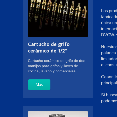
Los prod
fabricad
única un
interna
DVGW-KT
Cartucho de grifo
Nuestros
cerámico de 1/2"
palanca 
limitado
Cartucho cerámico de grifo de dos
el consu
manijas para grifos y llaves de
cocina, lavabo y comerciales.
Geann In
principa
Más
Si busca
podemos 