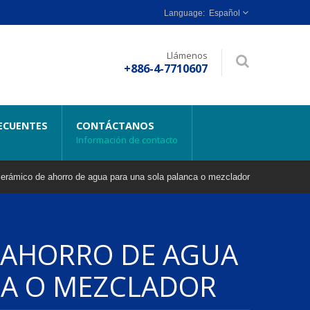
Español
Llámenos
+886-4-7710607
ECUENTES
CONTÁCTANOS
n
Información de contacto
erámico de ahorro de agua para una sola palanca o mezclador
 AHORRO DE AGUA
CA O MEZCLADOR