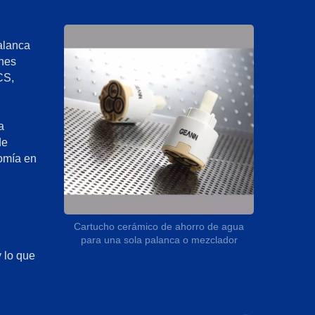
alanca
ones
CS,
a
de
nomía en
Cartucho cerámico de ahorro de agua
para una sola palanca o mezclador
 lo que