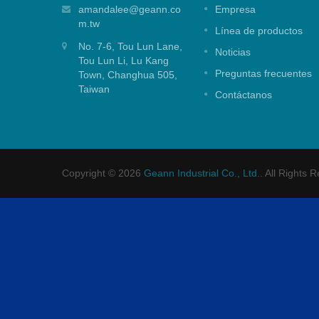
superior de 25 mm
amandalee@geann.co
Empresa
m.tw
Cartucho mezclador de sello superior de
Línea de productos
e ducha.
25 mm para aplicación de ducha.
No. 7-6, Tou Lun Lane,
Noticias
Tou Lun Li, Lu Kang
Lee mas
Preguntas frecuentes
Town, Changhua 505,
Taiwan
Contáctanos
Copyright © 2026
Geann Industrial Co., Ltd.
. All Rights 