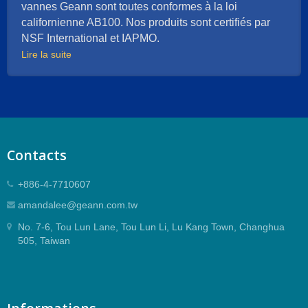
distributeurs pour les marchés mondiaux,
vannes Geann sont toutes conformes à la loi
entraînant des ventes stables. Nos opérateurs
californienne AB100. Nos produits sont certifiés par
ont tous de l'expérience dans l'industrie et nous
NSF International et IAPMO.
sommes plus qu'heureux d'aider avec toute
Lire la suite
demande.
Contacts
+886-4-7710607
amandalee@geann.com.tw
No. 7-6, Tou Lun Lane, Tou Lun Li, Lu Kang Town, Changhua
505, Taiwan