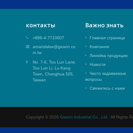
контакты
Важно знать
ой
Картридж смесителя с верхни
+886-4-7710607
Главная страница
уплотнением 25 мм
amandalee@geann.co
Компания
дж
m.tw
Картридж смесителя с верхним
Линейка продукции
нения.
уплотнением 25 мм для душевого
No. 7-6, Tou Lun Lane,
применения.
Новости
Tou Lun Li, Lu Kang
Часто задаваемые
Town, Changhua 505,
Прочитайте больше
вопросы
Taiwan
Свяжитесь с нами
Copyright © 2026
Geann Industrial Co., Ltd.
. All Rights 