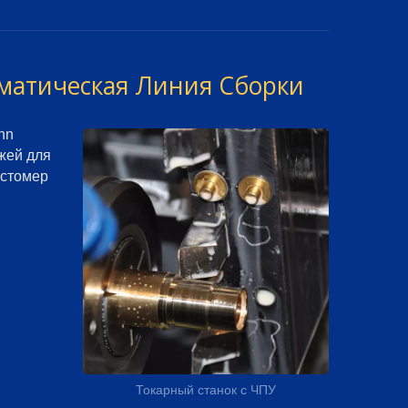
матическая Линия Сборки
nn
джей для
остомер
Токарный станок с ЧПУ