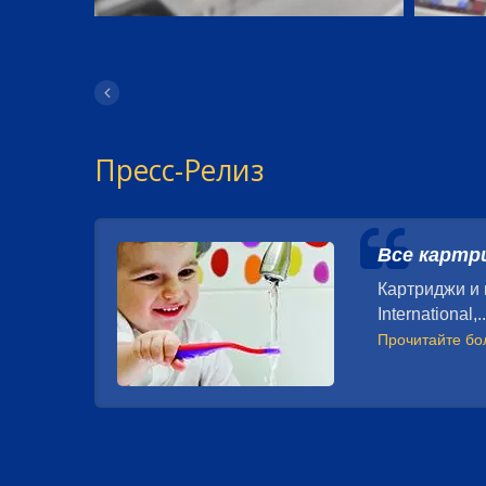
Пресс-Релиз
Все картр
Картриджи и
International,..
Прочитайте б