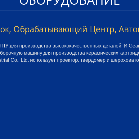
нок, Обрабатывающий Центр, Авто
 с ЧПУ для производства высококачественных деталей. И Gea
ую сборочную машину для производства керамических картри
trial Co., Ltd. использует проектор, твердомер и шероховат