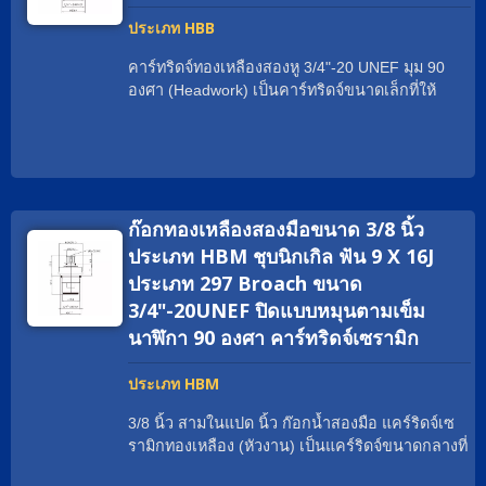
สม ทีมขาย Geann จะช่วยคุณด้วยความยินดี
พันธมิตรทั่วโลกของเรามักเรียกแคร์ริดจ์ทองเหลือง
ประเภท HBB
ว่าอะไร? แคร์ริดจ์วาล์วก๊อกน้ำเซรามิกทองเหลือง;
ใส่เกลียวที่เหมาะสม; แคร์ริดจ์วาล์วแบบกว้าง; แคร์
คาร์ทริดจ์ทองเหลืองสองหู 3/4"-20 UNEF มุม 90
ริดจ์เซรามิกเปลือกทองเหลือง; หัวงาน. ตั้งแต่ปี
องศา (Headwork) เป็นคาร์ทริดจ์ขนาดเล็กที่ให้
1970 เป็นต้นมา, Geann เป็นผู้เชี่ยวชาญด้านหัวฉีด
อัตราการไหลเพียงพอและประสบการณ์การทำงาน
เซรามิกมากกว่าหลายสิบปี ด้วยเครื่องจักร CNC ที่
ที่ราบรื่นสำหรับก๊อกน้ำที่คุณออกแบบ Geann แคร์
ทันสมัยที่สุดและศูนย์ประกอบอัตโนมัติ Geann
ทริดจ์และดิเวอร์เตอร์ของเราได้รับการรับรองทั่ว
พร้อมที่จะตอบสนองความต้องการใด ๆ อย่าง
โลกและการรับรองเหล่านี้จะช่วยให้คุณผ่าน
รวดเร็วและมีประสิทธิภาพ นอกจากนี้, วัสดุระดับสูง
กระบวนการรับรองผลิตภัณฑ์ได้อย่างรวดเร็วและ
ของเรา เช่นทองแดงที่ไม่มีสารตะกั่ว, ทองแดง EU
ก๊อกทองเหลืองสองมือขนาด 3/8 นิ้ว
ง่ายดายเหมือนเป็นเค้ก Geann มีการออกแบบแคร์
และทองแดงปกติ ทั้งหมดมาจากผู้ผลิตที่เชื่อถือได้ซึ่ง
ทริดที่สามารถปรับแต่งได้เพื่อให้เหมาะกับตัวของ
ประเภท HBM ชุบนิกเกิล ฟัน 9 X 16J
มีคุณภาพที่เสถียร Geann ได้พัฒนาตลับเซรามิก
กาแฟที่มีอยู่แล้วหรือจะเป็นกาแฟที่คุณกำลังพัฒนา
ประเภท 297 Broach ขนาด
ทองเหลือง Two Handle Faucet หลายพันชิ้น ซึ่งมีตัว
3/4"-20UNEF ปิดแบบหมุนตามเข็ม
เลือกการออกแบบเพิ่มเติมสำหรับนักออกแบบและ
นาฬิกา 90 องศา คาร์ทริดจ์เซรามิก
ช่างเทคนิค หากคุณไม่พบประเภทตลับหมึกที่เหมาะ
สม ทีมขาย Geann จะช่วยคุณด้วยความยินดี
ประเภท HBM
3/8 นิ้ว สามในแปด นิ้ว ก๊อกน้ำสองมือ แคร์ริดจ์เซ
รามิกทองเหลือง (หัวงาน) เป็นแคร์ริดจ์ขนาดกลางที่
สามารถจ่ายอัตราการไหลที่มากมาย. ด้วยใบรับ