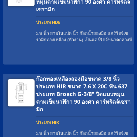
หมุนตามเข็มนาฬิกา 90 องศา คาร์ทริดจ์
พันธมิตรทั่วโลกของเรามักเรียกแคร์ริดจ์ทองเหลือง
เซรามิก
ว่าอะไร? แคร์ริดจ์วาล์วก๊อกน้ำเซรามิกทองเหลือง;
ใส่เกลียวที่เหมาะสม; แคร์ริดจ์วาล์วแบบกว้าง; แคร์
ประเภท HDE
ริดจ์เซรามิกเปลือกทองเหลือง; หัวงาน. ตั้งแต่ปี
1970 เป็นต้นมา, Geann เป็นผู้เชี่ยวชาญด้านหัวฉีด
3/8 นิ้ว สามในแปด นิ้ว ก๊อกน้ำสองมือ แคร์ริดจ์เซ
เซรามิกมากกว่าหลายสิบปี ด้วยเครื่องจักร CNC ที่
รามิกทองเหลือง (หัวงาน) เป็นแคร์ริดจ์ขนาดกลางที่
ทันสมัยที่สุดและศูนย์ประกอบอัตโนมัติ Geann
สามารถจ่ายอัตราการไหลที่มากมาย. ด้วยใบรับ
พร้อมที่จะตอบสนองความต้องการใด ๆ อย่าง
รองทั่วโลก เรามีประสบการณ์ในการช่วยแบรนด์
รวดเร็วและมีประสิทธิภาพ นอกจากนี้, วัสดุระดับสูง
ก๊อกน้ำทั่วโลกให้ตรงตามความต้องการอย่างเหมาะ
ของเรา เช่นทองแดงที่ไม่มีสารตะกั่ว, ทองแดง EU
สม เช่น cUPC / NSF / WRAS / ACS / DVGW-KTW
และทองแดงปกติ ทั้งหมดมาจากผู้ผลิตที่เชื่อถือได้ซึ่ง
/ Watermark. วัสดุของแคร์ริดจ์เซรามิกสองมือสาม
มีคุณภาพที่เสถียร Geann ได้พัฒนาตลับเซรามิก
ก๊อกทองเหลืองสองมือขนาด 3/8 นิ้ว
ในแปดนิ้วสามารถเป็นทองเหลืองธรรมดา; ทอง
ทองเหลือง Two Handle Faucet หลายพันชิ้น ซึ่งมีตัว
เหลือง EU; ทองเหลือง DZR; ทองเหลืองปราศจาก
ประเภท HIR ขนาด 7.6 X 20C ฟัน 637
เลือกการออกแบบเพิ่มเติมสำหรับนักออกแบบและ
ตะกั่ว; สแตนเลสสตีล เกลียวสามารถเป็น G3/8
ประเภท Broach G-3/8" ปิดแบบหมุน
ช่างเทคนิค หากคุณไม่พบประเภทตลับหมึกที่เหมาะ
เป็นต้น มุมการหมุนสามารถเป็น 90°; 1/4 หมุน.
สม ทีมขาย Geann จะช่วยคุณด้วยความยินดี
ตามเข็มนาฬิกา 90 องศา คาร์ทริดจ์เซรา
พันธมิตรทั่วโลกของเรามักเรียกแคร์ริดจ์ทองเหลือง
มิก
ว่าอะไร? แคร์ริดจ์วาล์วก๊อกน้ำเซรามิกทองเหลือง;
ใส่เกลียวที่เหมาะสม; แคร์ริดจ์วาล์วแบบกว้าง; แคร์
ประเภท HIR
ริดจ์เซรามิกเปลือกทองเหลือง; หัวงาน. ตั้งแต่ปี
1970 เป็นต้นมา, Geann เป็นผู้เชี่ยวชาญด้านหัวฉีด
3/8 นิ้ว สามในแปด นิ้ว ก๊อกน้ำสองมือ แคร์ริดจ์เซ
เซรามิกมากกว่าหลายสิบปี ด้วยเครื่องจักร CNC ที่