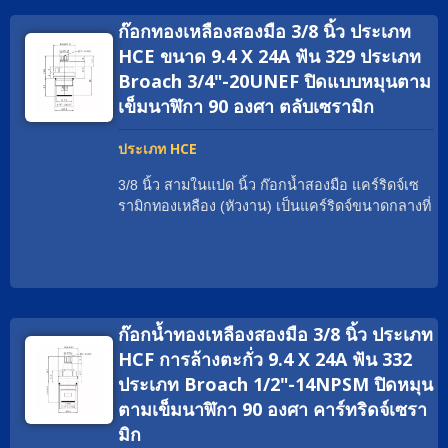
/ Watermark. วัสดุของแคร์ริดจ์เซรามิกสองมือสาม
มีคุณภาพที่เสถียร Geann ได้พัฒนาตลับเซรามิก
ก๊อกทองเหลืองสองมือ 3/8 นิ้ว ประเภท
ในแปดนิ้วสามารถเป็นทองเหลืองธรรมดา; ทอง
ทองเหลือง Two Handle Faucet หลายพันชิ้น ซึ่งมีตัว
เหลือง EU; ทองเหลือง DZR; ทองเหลืองปราศจาก
HCE ขนาด 9.4 X 24A ฟัน 329 ประเภท
เลือกการออกแบบเพิ่มเติมสำหรับนักออกแบบและ
ตะกั่ว; สแตนเลสสตีล เกลียวสามารถเป็น G3/8
Broach 3/4"-20UNEF ปิดแบบหมุนตาม
ช่างเทคนิค หากคุณไม่พบประเภทตลับหมึกที่เหมาะ
เป็นต้น มุมการหมุนสามารถเป็น 90°; 1/4 หมุน.
สม ทีมขาย Geann จะช่วยคุณด้วยความยินดี
เข็มนาฬิกา 90 องศา ตลับเซรามิก
พันธมิตรทั่วโลกของเรามักเรียกแคร์ริดจ์ทองเหลือง
ว่าอะไร? แคร์ริดจ์วาล์วก๊อกน้ำเซรามิกทองเหลือง;
ประเภท HCE
ใส่เกลียวที่เหมาะสม; แคร์ริดจ์วาล์วแบบกว้าง; แคร์
ริดจ์เซรามิกเปลือกทองเหลือง; หัวงาน. ตั้งแต่ปี
3/8 นิ้ว สามในแปด นิ้ว ก๊อกน้ำสองมือ แคร์ริดจ์เซ
1970 เป็นต้นมา, Geann เป็นผู้เชี่ยวชาญด้านหัวฉีด
รามิกทองเหลือง (หัวงาน) เป็นแคร์ริดจ์ขนาดกลางที่
เซรามิกมากกว่าหลายสิบปี ด้วยเครื่องจักร CNC ที่
สามารถจ่ายอัตราการไหลที่มากมาย. ด้วยใบรับ
ทันสมัยที่สุดและศูนย์ประกอบอัตโนมัติ Geann
รองทั่วโลก เรามีประสบการณ์ในการช่วยแบรนด์
พร้อมที่จะตอบสนองความต้องการใด ๆ อย่าง
ก๊อกน้ำทั่วโลกให้ตรงตามความต้องการอย่างเหมาะ
รวดเร็วและมีประสิทธิภาพ นอกจากนี้, วัสดุระดับสูง
สม เช่น cUPC / NSF / WRAS / ACS / DVGW-KTW
ของเรา เช่นทองแดงที่ไม่มีสารตะกั่ว, ทองแดง EU
/ Watermark. วัสดุของแคร์ริดจ์เซรามิกสองมือสาม
และทองแดงปกติ ทั้งหมดมาจากผู้ผลิตที่เชื่อถือได้ซึ่ง
ก๊อกน้ำทองเหลืองสองมือ 3/8 นิ้ว ประเภท
ในแปดนิ้วสามารถเป็นทองเหลืองธรรมดา; ทอง
มีคุณภาพที่เสถียร Geann ได้พัฒนาตลับเซรามิก
เหลือง EU; ทองเหลือง DZR; ทองเหลืองปราศจาก
HCF การล้างตะกั่ว 9.4 X 24A ฟัน 332
ทองเหลือง Two Handle Faucet หลายพันชิ้น ซึ่งมีตัว
ตะกั่ว; สแตนเลสสตีล เกลียวสามารถเป็น G3/8
ประเภท Broach 1/2"-14NPSM ปิดหมุน
เลือกการออกแบบเพิ่มเติมสำหรับนักออกแบบและ
เป็นต้น มุมการหมุนสามารถเป็น 90°; 1/4 หมุน.
ตามเข็มนาฬิกา 90 องศา คาร์ทริดจ์เซรา
ช่างเทคนิค หากคุณไม่พบประเภทตลับหมึกที่เหมาะ
พันธมิตรทั่วโลกของเรามักเรียกแคร์ริดจ์ทองเหลือง
สม ทีมขาย Geann จะช่วยคุณด้วยความยินดี
มิก
ว่าอะไร? แคร์ริดจ์วาล์วก๊อกน้ำเซรามิกทองเหลือง;