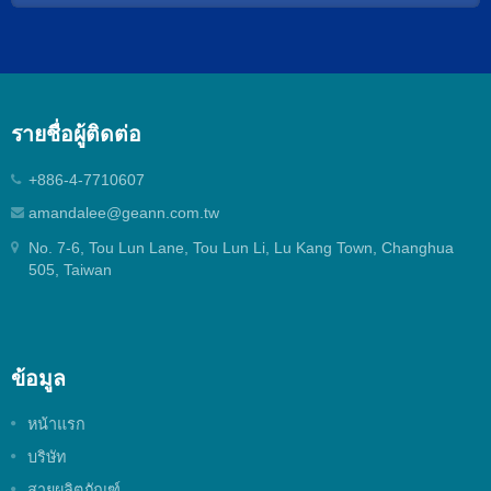
ทองเหลือง Two Handle Faucet หลายพันชิ้น ซึ่งมีตัว
เลือกการออกแบบเพิ่มเติมสำหรับนักออกแบบและ
ช่างเทคนิค หากคุณไม่พบประเภทตลับหมึกที่เหมาะ
สม ทีมขาย Geann จะช่วยคุณด้วยความยินดี
รายชื่อผู้ติดต่อ
+886-4-7710607
amandalee@geann.com.tw
No. 7-6, Tou Lun Lane, Tou Lun Li, Lu Kang Town, Changhua
505, Taiwan
ข้อมูล
หน้าแรก
บริษัท
สายผลิตภัณฑ์