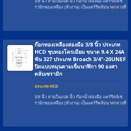
3/8 นิ้ว สามในแปด นิ้ว ก๊อกน้ำสองมือ แคร์ริดจ์เซ
1970 เป็นต้นมา, Geann เป็นผู้เชี่ยวชาญด้านหัวฉีด
รามิกทองเหลือง (หัวงาน) เป็นแคร์ริดจ์ขนาดกลางที่
เซรามิกมากกว่าหลายสิบปี ด้วยเครื่องจักร CNC ที่
สามารถจ่ายอัตราการไหลที่มากมาย. ด้วยใบรับ
ทันสมัยที่สุดและศูนย์ประกอบอัตโนมัติ Geann
รองทั่วโลก เรามีประสบการณ์ในการช่วยแบรนด์
พร้อมที่จะตอบสนองความต้องการใด ๆ อย่าง
ก๊อกน้ำทั่วโลกให้ตรงตามความต้องการอย่างเหมาะ
รวดเร็วและมีประสิทธิภาพ นอกจากนี้, วัสดุระดับสูง
สม เช่น cUPC / NSF / WRAS / ACS / DVGW-KTW
ของเรา เช่นทองแดงที่ไม่มีสารตะกั่ว, ทองแดง EU
/ Watermark. วัสดุของแคร์ริดจ์เซรามิกสองมือสาม
และทองแดงปกติ ทั้งหมดมาจากผู้ผลิตที่เชื่อถือได้ซึ่ง
ก๊อกทองเหลืองสองมือ 3/8 นิ้ว ประเภท
ในแปดนิ้วสามารถเป็นทองเหลืองธรรมดา; ทอง
มีคุณภาพที่เสถียร Geann ได้พัฒนาตลับเซรามิก
เหลือง EU; ทองเหลือง DZR; ทองเหลืองปราศจาก
HCD ชุบทองโครเมียม ขนาด 9.4 X 24A
ทองเหลือง Two Handle Faucet หลายพันชิ้น ซึ่งมีตัว
ตะกั่ว; สแตนเลสสตีล เกลียวสามารถเป็น G3/8
ฟัน 327 ประเภท Broach 3/4"-20UNEF
เลือกการออกแบบเพิ่มเติมสำหรับนักออกแบบและ
เป็นต้น มุมการหมุนสามารถเป็น 90°; 1/4 หมุน.
ปิดแบบหมุนตามเข็มนาฬิกา 90 องศา
ช่างเทคนิค หากคุณไม่พบประเภทตลับหมึกที่เหมาะ
พันธมิตรทั่วโลกของเรามักเรียกแคร์ริดจ์ทองเหลือง
สม ทีมขาย Geann จะช่วยคุณด้วยความยินดี
ตลับเซรามิก
ว่าอะไร? แคร์ริดจ์วาล์วก๊อกน้ำเซรามิกทองเหลือง;
ใส่เกลียวที่เหมาะสม; แคร์ริดจ์วาล์วแบบกว้าง; แคร์
ประเภท HCD
ริดจ์เซรามิกเปลือกทองเหลือง; หัวงาน. ตั้งแต่ปี
1970 เป็นต้นมา, Geann เป็นผู้เชี่ยวชาญด้านหัวฉีด
3/8 นิ้ว สามในแปด นิ้ว ก๊อกน้ำสองมือ แคร์ริดจ์เซ
เซรามิกมากกว่าหลายสิบปี ด้วยเครื่องจักร CNC ที่
รามิกทองเหลือง (หัวงาน) เป็นแคร์ริดจ์ขนาดกลางที่
ทันสมัยที่สุดและศูนย์ประกอบอัตโนมัติ Geann
สามารถจ่ายอัตราการไหลที่มากมาย. ด้วยใบรับ
พร้อมที่จะตอบสนองความต้องการใด ๆ อย่าง
รองทั่วโลก เรามีประสบการณ์ในการช่วยแบรนด์
รวดเร็วและมีประสิทธิภาพ นอกจากนี้, วัสดุระดับสูง
ก๊อกน้ำทั่วโลกให้ตรงตามความต้องการอย่างเหมาะ
ของเรา เช่นทองแดงที่ไม่มีสารตะกั่ว, ทองแดง EU
สม เช่น cUPC / NSF / WRAS / ACS / DVGW-KTW
และทองแดงปกติ ทั้งหมดมาจากผู้ผลิตที่เชื่อถือได้ซึ่ง