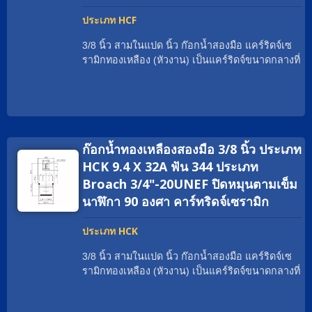
ใส่เกลียวที่เหมาะสม; แคร์ริดจ์วาล์วแบบกว้าง; แคร์
ประเภท HCF
ริดจ์เซรามิกเปลือกทองเหลือง; หัวงาน. ตั้งแต่ปี
1970 เป็นต้นมา, Geann เป็นผู้เชี่ยวชาญด้านหัวฉีด
3/8 นิ้ว สามในแปด นิ้ว ก๊อกน้ำสองมือ แคร์ริดจ์เซ
เซรามิกมากกว่าหลายสิบปี ด้วยเครื่องจักร CNC ที่
รามิกทองเหลือง (หัวงาน) เป็นแคร์ริดจ์ขนาดกลางที่
ทันสมัยที่สุดและศูนย์ประกอบอัตโนมัติ Geann
สามารถจ่ายอัตราการไหลที่มากมาย. ด้วยใบรับ
พร้อมที่จะตอบสนองความต้องการใด ๆ อย่าง
รองทั่วโลก เรามีประสบการณ์ในการช่วยแบรนด์
รวดเร็วและมีประสิทธิภาพ นอกจากนี้, วัสดุระดับสูง
ก๊อกน้ำทั่วโลกให้ตรงตามความต้องการอย่างเหมาะ
ของเรา เช่นทองแดงที่ไม่มีสารตะกั่ว, ทองแดง EU
สม เช่น cUPC / NSF / WRAS / ACS / DVGW-KTW
และทองแดงปกติ ทั้งหมดมาจากผู้ผลิตที่เชื่อถือได้ซึ่ง
/ Watermark. วัสดุของแคร์ริดจ์เซรามิกสองมือสาม
มีคุณภาพที่เสถียร Geann ได้พัฒนาตลับเซรามิก
ก๊อกน้ำทองเหลืองสองมือ 3/8 นิ้ว ประเภท
ในแปดนิ้วสามารถเป็นทองเหลืองธรรมดา; ทอง
ทองเหลือง Two Handle Faucet หลายพันชิ้น ซึ่งมีตัว
เหลือง EU; ทองเหลือง DZR; ทองเหลืองปราศจาก
HCK 9.4 X 32A ฟัน 344 ประเภท
เลือกการออกแบบเพิ่มเติมสำหรับนักออกแบบและ
ตะกั่ว; สแตนเลสสตีล เกลียวสามารถเป็น G3/8
Broach 3/4"-20UNEF ปิดหมุนตามเข็ม
ช่างเทคนิค หากคุณไม่พบประเภทตลับหมึกที่เหมาะ
เป็นต้น มุมการหมุนสามารถเป็น 90°; 1/4 หมุน.
สม ทีมขาย Geann จะช่วยคุณด้วยความยินดี
นาฬิกา 90 องศา คาร์ทริดจ์เซรามิก
พันธมิตรทั่วโลกของเรามักเรียกแคร์ริดจ์ทองเหลือง
ว่าอะไร? แคร์ริดจ์วาล์วก๊อกน้ำเซรามิกทองเหลือง;
ประเภท HCK
ใส่เกลียวที่เหมาะสม; แคร์ริดจ์วาล์วแบบกว้าง; แคร์
ริดจ์เซรามิกเปลือกทองเหลือง; หัวงาน. ตั้งแต่ปี
3/8 นิ้ว สามในแปด นิ้ว ก๊อกน้ำสองมือ แคร์ริดจ์เซ
1970 เป็นต้นมา, Geann เป็นผู้เชี่ยวชาญด้านหัวฉีด
รามิกทองเหลือง (หัวงาน) เป็นแคร์ริดจ์ขนาดกลางที่
เซรามิกมากกว่าหลายสิบปี ด้วยเครื่องจักร CNC ที่
สามารถจ่ายอัตราการไหลที่มากมาย. ด้วยใบรับ
ทันสมัยที่สุดและศูนย์ประกอบอัตโนมัติ Geann
รองทั่วโลก เรามีประสบการณ์ในการช่วยแบรนด์
พร้อมที่จะตอบสนองความต้องการใด ๆ อย่าง