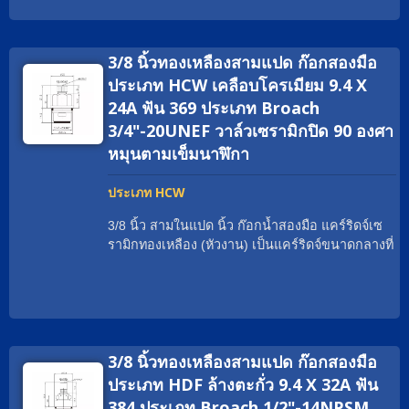
ก๊อกน้ำทั่วโลกให้ตรงตามความต้องการอย่างเหมาะ
รวดเร็วและมีประสิทธิภาพ นอกจากนี้, วัสดุระดับสูง
สม เช่น cUPC / NSF / WRAS / ACS / DVGW-KTW
ของเรา เช่นทองแดงที่ไม่มีสารตะกั่ว, ทองแดง EU
/ Watermark. วัสดุของแคร์ริดจ์เซรามิกสองมือสาม
และทองแดงปกติ ทั้งหมดมาจากผู้ผลิตที่เชื่อถือได้ซึ่ง
3/8 นิ้วทองเหลืองสามแปด ก๊อกสองมือ
ในแปดนิ้วสามารถเป็นทองเหลืองธรรมดา; ทอง
มีคุณภาพที่เสถียร Geann ได้พัฒนาตลับเซรามิก
เหลือง EU; ทองเหลือง DZR; ทองเหลืองปราศจาก
ประเภท HCW เคลือบโครเมียม 9.4 X
ทองเหลือง Two Handle Faucet หลายพันชิ้น ซึ่งมีตัว
ตะกั่ว; สแตนเลสสตีล เกลียวสามารถเป็น G3/8
24A ฟัน 369 ประเภท Broach
เลือกการออกแบบเพิ่มเติมสำหรับนักออกแบบและ
เป็นต้น มุมการหมุนสามารถเป็น 90°; 1/4 หมุน.
3/4"-20UNEF วาล์วเซรามิกปิด 90 องศา
ช่างเทคนิค หากคุณไม่พบประเภทตลับหมึกที่เหมาะ
พันธมิตรทั่วโลกของเรามักเรียกแคร์ริดจ์ทองเหลือง
สม ทีมขาย Geann จะช่วยคุณด้วยความยินดี
หมุนตามเข็มนาฬิกา
ว่าอะไร? แคร์ริดจ์วาล์วก๊อกน้ำเซรามิกทองเหลือง;
ใส่เกลียวที่เหมาะสม; แคร์ริดจ์วาล์วแบบกว้าง; แคร์
ประเภท HCW
ริดจ์เซรามิกเปลือกทองเหลือง; หัวงาน. ตั้งแต่ปี
1970 เป็นต้นมา, Geann เป็นผู้เชี่ยวชาญด้านหัวฉีด
3/8 นิ้ว สามในแปด นิ้ว ก๊อกน้ำสองมือ แคร์ริดจ์เซ
เซรามิกมากกว่าหลายสิบปี ด้วยเครื่องจักร CNC ที่
รามิกทองเหลือง (หัวงาน) เป็นแคร์ริดจ์ขนาดกลางที่
ทันสมัยที่สุดและศูนย์ประกอบอัตโนมัติ Geann
สามารถจ่ายอัตราการไหลที่มากมาย. ด้วยใบรับ
พร้อมที่จะตอบสนองความต้องการใด ๆ อย่าง
รองทั่วโลก เรามีประสบการณ์ในการช่วยแบรนด์
รวดเร็วและมีประสิทธิภาพ นอกจากนี้, วัสดุระดับสูง
ก๊อกน้ำทั่วโลกให้ตรงตามความต้องการอย่างเหมาะ
ของเรา เช่นทองแดงที่ไม่มีสารตะกั่ว, ทองแดง EU
สม เช่น cUPC / NSF / WRAS / ACS / DVGW-KTW
และทองแดงปกติ ทั้งหมดมาจากผู้ผลิตที่เชื่อถือได้ซึ่ง
/ Watermark. วัสดุของแคร์ริดจ์เซรามิกสองมือสาม
มีคุณภาพที่เสถียร Geann ได้พัฒนาตลับเซรามิก
3/8 นิ้วทองเหลืองสามแปด ก๊อกสองมือ
ในแปดนิ้วสามารถเป็นทองเหลืองธรรมดา; ทอง
ทองเหลือง Two Handle Faucet หลายพันชิ้น ซึ่งมีตัว
เหลือง EU; ทองเหลือง DZR; ทองเหลืองปราศจาก
ประเภท HDF ล้างตะกั่ว 9.4 X 32A ฟัน
เลือกการออกแบบเพิ่มเติมสำหรับนักออกแบบและ
ตะกั่ว; สแตนเลสสตีล เกลียวสามารถเป็น G3/8
384 ประเภท Broach 1/2"-14NPSM
ช่างเทคนิค หากคุณไม่พบประเภทตลับหมึกที่เหมาะ