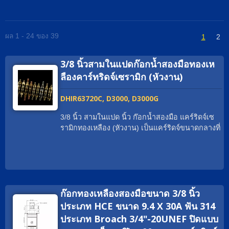
ผล 1 - 24 ของ 39
1
2
3/8 นิ้วสามในแปดก๊อกน้ำสองมือทองเห
ลืองคาร์ทริดจ์เซรามิก (หัวงาน)
DHIR63720C, D3000, D3000G
3/8 นิ้ว สามในแปด นิ้ว ก๊อกน้ำสองมือ แคร์ริดจ์เซ
รามิกทองเหลือง (หัวงาน) เป็นแคร์ริดจ์ขนาดกลางที่
สามารถจ่ายอัตราการไหลที่มากมาย. ด้วยใบรับ
รองทั่วโลก เรามีประสบการณ์ในการช่วยแบรนด์
ก๊อกน้ำทั่วโลกให้ตรงตามความต้องการอย่างเหมาะ
สม เช่น cUPC / NSF / WRAS / ACS / DVGW-KTW
/ Watermark. วัสดุของแคร์ริดจ์เซรามิกสองมือสาม
ก๊อกทองเหลืองสองมือขนาด 3/8 นิ้ว
ในแปดนิ้วสามารถเป็นทองเหลืองธรรมดา; ทอง
เหลือง EU; ทองเหลือง DZR; ทองเหลืองปราศจาก
ประเภท HCE ขนาด 9.4 X 30A ฟัน 314
ตะกั่ว; สแตนเลสสตีล เกลียวสามารถเป็น G3/8
ประเภท Broach 3/4"-20UNEF ปิดแบบ
เป็นต้น มุมการหมุนสามารถเป็น 90°; 1/4 หมุน.