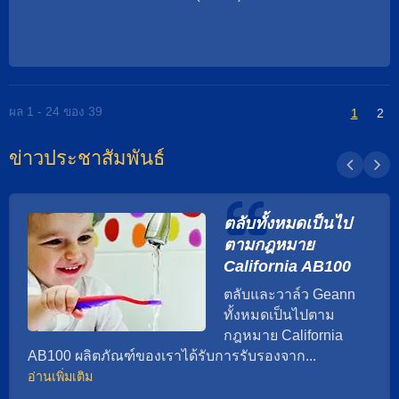
ทันสมัยที่สุดและศูนย์ประกอบอัตโนมัติ Geann
สามารถจ่ายอัตราการไหลที่มากมาย. ด้วยใบรับ
พร้อมที่จะตอบสนองความต้องการใด ๆ อย่าง
รองทั่วโลก เรามีประสบการณ์ในการช่วยแบรนด์
รวดเร็วและมีประสิทธิภาพ นอกจากนี้, วัสดุระดับสูง
ก๊อกน้ำทั่วโลกให้ตรงตามความต้องการอย่างเหมาะ
ของเรา เช่นทองแดงที่ไม่มีสารตะกั่ว, ทองแดง EU
สม เช่น cUPC / NSF / WRAS / ACS / DVGW-KTW
และทองแดงปกติ ทั้งหมดมาจากผู้ผลิตที่เชื่อถือได้ซึ่ง
/ Watermark. วัสดุของแคร์ริดจ์เซรามิกสองมือสาม
มีคุณภาพที่เสถียร Geann ได้พัฒนาตลับเซรามิก
ในแปดนิ้วสามารถเป็นทองเหลืองธรรมดา; ทอง
ผล 1 - 24 ของ 39
1
2
ทองเหลือง Two Handle Faucet หลายพันชิ้น ซึ่งมีตัว
เหลือง EU; ทองเหลือง DZR; ทองเหลืองปราศจาก
เลือกการออกแบบเพิ่มเติมสำหรับนักออกแบบและ
ตะกั่ว; สแตนเลสสตีล เกลียวสามารถเป็น G3/8
ข่าวประชาสัมพันธ์
ช่างเทคนิค หากคุณไม่พบประเภทตลับหมึกที่เหมาะ
เป็นต้น มุมการหมุนสามารถเป็น 90°; 1/4 หมุน.
สม ทีมขาย Geann จะช่วยคุณด้วยความยินดี
พันธมิตรทั่วโลกของเรามักเรียกแคร์ริดจ์ทองเหลือง
ว่าอะไร? แคร์ริดจ์วาล์วก๊อกน้ำเซรามิกทองเหลือง;
ใส่เกลียวที่เหมาะสม; แคร์ริดจ์วาล์วแบบกว้าง; แคร์
ตลับทั้งหมดเป็นไป
ริดจ์เซรามิกเปลือกทองเหลือง; หัวงาน. ตั้งแต่ปี
ตามกฎหมาย
1970 เป็นต้นมา, Geann เป็นผู้เชี่ยวชาญด้านหัวฉีด
California AB100
เซรามิกมากกว่าหลายสิบปี ด้วยเครื่องจักร CNC ที่
ทันสมัยที่สุดและศูนย์ประกอบอัตโนมัติ Geann
ตลับและวาล์ว Geann
พร้อมที่จะตอบสนองความต้องการใด ๆ อย่าง
ทั้งหมดเป็นไปตาม
รวดเร็วและมีประสิทธิภาพ นอกจากนี้, วัสดุระดับสูง
กฎหมาย California
ของเรา เช่นทองแดงที่ไม่มีสารตะกั่ว, ทองแดง EU
AB100 ผลิตภัณฑ์ของเราได้รับการรับรองจาก...
และทองแดงปกติ ทั้งหมดมาจากผู้ผลิตที่เชื่อถือได้ซึ่ง
อ่านเพิ่มเติม
มีคุณภาพที่เสถียร Geann ได้พัฒนาตลับเซรามิก