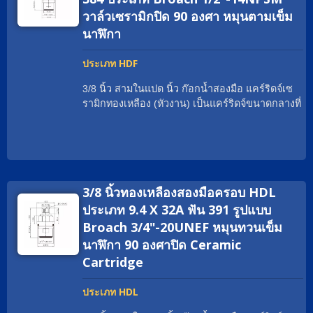
เป็นต้น มุมการหมุนสามารถเป็น 90°; 1/4 หมุน.
สม ทีมขาย Geann จะช่วยคุณด้วยความยินดี
วาล์วเซรามิกปิด 90 องศา หมุนตามเข็ม
พันธมิตรทั่วโลกของเรามักเรียกแคร์ริดจ์ทองเหลือง
นาฬิกา
ว่าอะไร? แคร์ริดจ์วาล์วก๊อกน้ำเซรามิกทองเหลือง;
ใส่เกลียวที่เหมาะสม; แคร์ริดจ์วาล์วแบบกว้าง; แคร์
ประเภท HDF
ริดจ์เซรามิกเปลือกทองเหลือง; หัวงาน. ตั้งแต่ปี
1970 เป็นต้นมา, Geann เป็นผู้เชี่ยวชาญด้านหัวฉีด
3/8 นิ้ว สามในแปด นิ้ว ก๊อกน้ำสองมือ แคร์ริดจ์เซ
เซรามิกมากกว่าหลายสิบปี ด้วยเครื่องจักร CNC ที่
รามิกทองเหลือง (หัวงาน) เป็นแคร์ริดจ์ขนาดกลางที่
ทันสมัยที่สุดและศูนย์ประกอบอัตโนมัติ Geann
สามารถจ่ายอัตราการไหลที่มากมาย. ด้วยใบรับ
พร้อมที่จะตอบสนองความต้องการใด ๆ อย่าง
รองทั่วโลก เรามีประสบการณ์ในการช่วยแบรนด์
รวดเร็วและมีประสิทธิภาพ นอกจากนี้, วัสดุระดับสูง
ก๊อกน้ำทั่วโลกให้ตรงตามความต้องการอย่างเหมาะ
ของเรา เช่นทองแดงที่ไม่มีสารตะกั่ว, ทองแดง EU
สม เช่น cUPC / NSF / WRAS / ACS / DVGW-KTW
และทองแดงปกติ ทั้งหมดมาจากผู้ผลิตที่เชื่อถือได้ซึ่ง
/ Watermark. วัสดุของแคร์ริดจ์เซรามิกสองมือสาม
มีคุณภาพที่เสถียร Geann ได้พัฒนาตลับเซรามิก
3/8 นิ้วทองเหลืองสองมือครอบ HDL
ในแปดนิ้วสามารถเป็นทองเหลืองธรรมดา; ทอง
ทองเหลือง Two Handle Faucet หลายพันชิ้น ซึ่งมีตัว
เหลือง EU; ทองเหลือง DZR; ทองเหลืองปราศจาก
ประเภท 9.4 X 32A ฟัน 391 รูปแบบ
เลือกการออกแบบเพิ่มเติมสำหรับนักออกแบบและ
ตะกั่ว; สแตนเลสสตีล เกลียวสามารถเป็น G3/8
Broach 3/4"-20UNEF หมุนทวนเข็ม
ช่างเทคนิค หากคุณไม่พบประเภทตลับหมึกที่เหมาะ
เป็นต้น มุมการหมุนสามารถเป็น 90°; 1/4 หมุน.
สม ทีมขาย Geann จะช่วยคุณด้วยความยินดี
นาฬิกา 90 องศาปิด Ceramic
พันธมิตรทั่วโลกของเรามักเรียกแคร์ริดจ์ทองเหลือง
Cartridge
ว่าอะไร? แคร์ริดจ์วาล์วก๊อกน้ำเซรามิกทองเหลือง;
ใส่เกลียวที่เหมาะสม; แคร์ริดจ์วาล์วแบบกว้าง; แคร์
ประเภท HDL
ริดจ์เซรามิกเปลือกทองเหลือง; หัวงาน. ตั้งแต่ปี
1970 เป็นต้นมา, Geann เป็นผู้เชี่ยวชาญด้านหัวฉีด