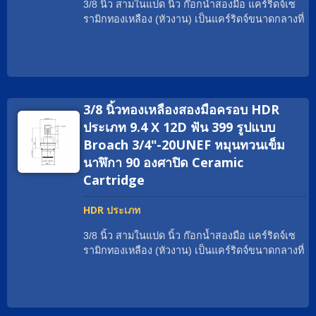
3/8 นิ้ว สามในแปด นิ้ว ก๊อกน้ำสองมือ แคร์ริดจ์เซ
เซรามิกมากกว่าหลายสิบปี ด้วยเครื่องจักร CNC ที่
รามิกทองเหลือง (หัวงาน) เป็นแคร์ริดจ์ขนาดกลางที่
ทันสมัยที่สุดและศูนย์ประกอบอัตโนมัติ Geann
สามารถจ่ายอัตราการไหลที่มากมาย. ด้วยใบรับ
พร้อมที่จะตอบสนองความต้องการใด ๆ อย่าง
รองทั่วโลก เรามีประสบการณ์ในการช่วยแบรนด์
รวดเร็วและมีประสิทธิภาพ นอกจากนี้, วัสดุระดับสูง
ก๊อกน้ำทั่วโลกให้ตรงตามความต้องการอย่างเหมาะ
ของเรา เช่นทองแดงที่ไม่มีสารตะกั่ว, ทองแดง EU
สม เช่น cUPC / NSF / WRAS / ACS / DVGW-KTW
และทองแดงปกติ ทั้งหมดมาจากผู้ผลิตที่เชื่อถือได้ซึ่ง
/ Watermark. วัสดุของแคร์ริดจ์เซรามิกสองมือสาม
มีคุณภาพที่เสถียร Geann ได้พัฒนาตลับเซรามิก
3/8 นิ้วทองเหลืองสองมือครอบ HDR
ในแปดนิ้วสามารถเป็นทองเหลืองธรรมดา; ทอง
ทองเหลือง Two Handle Faucet หลายพันชิ้น ซึ่งมีตัว
เหลือง EU; ทองเหลือง DZR; ทองเหลืองปราศจาก
ประเภท 9.4 X 12D ฟัน 399 รูปแบบ
เลือกการออกแบบเพิ่มเติมสำหรับนักออกแบบและ
ตะกั่ว; สแตนเลสสตีล เกลียวสามารถเป็น G3/8
Broach 3/4"-20UNEF หมุนทวนเข็ม
ช่างเทคนิค หากคุณไม่พบประเภทตลับหมึกที่เหมาะ
เป็นต้น มุมการหมุนสามารถเป็น 90°; 1/4 หมุน.
สม ทีมขาย Geann จะช่วยคุณด้วยความยินดี
นาฬิกา 90 องศาปิด Ceramic
พันธมิตรทั่วโลกของเรามักเรียกแคร์ริดจ์ทองเหลือง
Cartridge
ว่าอะไร? แคร์ริดจ์วาล์วก๊อกน้ำเซรามิกทองเหลือง;
ใส่เกลียวที่เหมาะสม; แคร์ริดจ์วาล์วแบบกว้าง; แคร์
HDR ประเภท
ริดจ์เซรามิกเปลือกทองเหลือง; หัวงาน. ตั้งแต่ปี
1970 เป็นต้นมา, Geann เป็นผู้เชี่ยวชาญด้านหัวฉีด
3/8 นิ้ว สามในแปด นิ้ว ก๊อกน้ำสองมือ แคร์ริดจ์เซ
เซรามิกมากกว่าหลายสิบปี ด้วยเครื่องจักร CNC ที่
รามิกทองเหลือง (หัวงาน) เป็นแคร์ริดจ์ขนาดกลางที่
ทันสมัยที่สุดและศูนย์ประกอบอัตโนมัติ Geann
สามารถจ่ายอัตราการไหลที่มากมาย. ด้วยใบรับ
พร้อมที่จะตอบสนองความต้องการใด ๆ อย่าง
รองทั่วโลก เรามีประสบการณ์ในการช่วยแบรนด์
รวดเร็วและมีประสิทธิภาพ นอกจากนี้, วัสดุระดับสูง
ก๊อกน้ำทั่วโลกให้ตรงตามความต้องการอย่างเหมาะ
ของเรา เช่นทองแดงที่ไม่มีสารตะกั่ว, ทองแดง EU
สม เช่น cUPC / NSF / WRAS / ACS / DVGW-KTW
และทองแดงปกติ ทั้งหมดมาจากผู้ผลิตที่เชื่อถือได้ซึ่ง