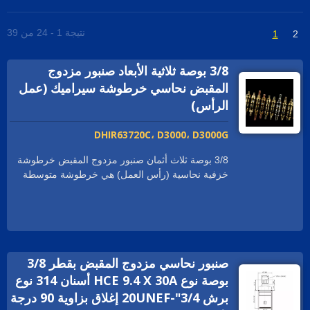
نتيجة 1 - 24 من 39
1
2
3/8 بوصة ثلاثية الأبعاد صنبور مزدوج
المقبض نحاسي خرطوشة سيراميك (عمل
الرأس)
DHIR63720C، D3000، D3000G
3/8 بوصة ثلاث أثمان صنبور مزدوج المقبض خرطوشة
خزفية نحاسية (رأس العمل) هي خرطوشة متوسطة
يمكن أن توفر معدل تدفق وفير. مع الشهادات
العالمية، لدينا الخبرة لمساعدة علامات الصنابير في
العالم لتلبية متطلباتها بشكل صحيح، مثل cUPC / NSF /
WRAS / ACS / DVGW-KTW / Watermark. يمكن
أن تكون مواد خرطوشة السيراميك مزدوجة المقبض
صنبور نحاسي مزدوج المقبض بقطر 3/8
ثلاث أثمان نحاس عادي؛ نحاس الاتحاد الأوروبي؛ نحاس
DZR؛ نحاس خالٍ من الرصاص؛ فولاذ مقاوم للصدأ.
بوصة نوع HCE 9.4 X 30A أسنان 314 نوع
يمكن أن يكون الخيط G3/8، إلخ. يمكن أن تكون زاوية
برش 3/4"-20UNEF إغلاق بزاوية 90 درجة
الدوران 90°؛ 1/4 دورة. ماذا يسمي شركاؤنا العالميون