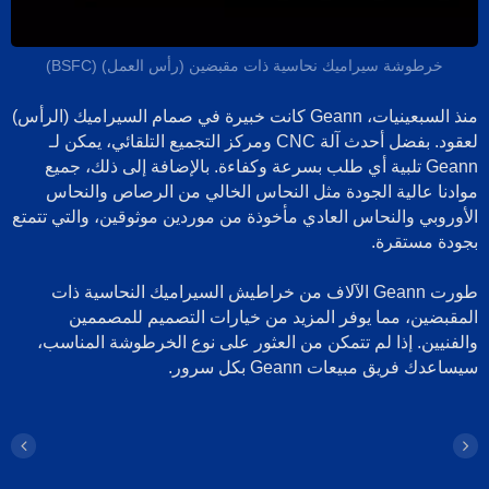
خرطوشة سيراميك نحاسية ذات مقبضين (رأس العمل) (BSFC)
منذ السبعينيات، Geann كانت خبيرة في صمام السيراميك (الرأس)
لعقود. بفضل أحدث آلة CNC ومركز التجميع التلقائي، يمكن لـ
Geann تلبية أي طلب بسرعة وكفاءة. بالإضافة إلى ذلك، جميع
وادنا عالية الجودة مثل النحاس الخالي من الرصاص والنحاس
لأوروبي والنحاس العادي مأخوذة من موردين موثوقين، والتي تتمتع
جودة مستقرة.
طورت Geann الآلاف من خراطيش السيراميك النحاسية ذات
لمقبضين، مما يوفر المزيد من خيارات التصميم للمصممين
الفنيين. إذا لم تتمكن من العثور على نوع الخرطوشة المناسب،
ساعدك فريق مبيعات Geann بكل سرور.