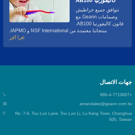
كاليفورنيا AB100
ومركز التجميع التلقائي، يمكن لـ Geann تلبية أي طلب
بسرعة وكفاءة. بالإضافة إلى ذلك، جميع موادنا عالية
تتوافق جميع خراطيش
الجودة مثل النحاس الخالي من الرصاص والنحاس
وصمامات Geann مع
الأوروبي والنحاس العادي مأخوذة من موردين موثوقين،
قانون كاليفورنيا AB100.
والتي تتمتع بجودة مستقرة. Geann قد طورت آلاف
منتجاتنا معتمدة من NSF International و IAPMO.
من صمامات الحنفية ذات المقبضين من النحاس
اقرأ أكثر
والسيراميك، مما يوفر المزيد من خيارات التصميم
للمصممين والفنيين. إذا لم تتمكن من العثور على نوع
الصمام المناسب، فسيساعدك فريق مبيعات Geann
بكل سرور.
هات الاتصال
+886-
amandalee@geann.com.t
No. 7-6, Tou Lun Lane, Tou Lun Li, Lu Kang Town, Changhu
505, Taiwa