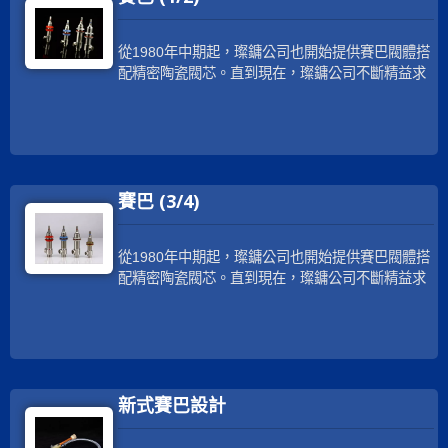
從1980年中期起，璨鏞公司也開始提供賽巴閥體搭
配精密陶瓷閥芯。直到現在，璨鏞公司不斷精益求
精，以期許提供最好的服務給客人。為滿足廣大客
戶群需求，璨鏞的精密陶瓷閥芯通過多種國際認
證，如美國 NSF 61/9、cUPC、英國WRAS、法國
ACS、德國 KTW-DVGW、W270、澳洲
WATERMARK等，我們還有提供產品責任保險來保
賽巴 (3/4)
障客戶。璨鏞公司使用最好的銅棒材車製賽巴本體
零件，搭配璨鏞高品質的精密陶瓷閥芯，可大大提
昇產品良率達99.997%。此賽巴閥體也可搭配客戶
從1980年中期起，璨鏞公司也開始提供賽巴閥體搭
指定的精密陶瓷閥芯尺寸。璨鏞致力開發更多款式
配精密陶瓷閥芯。直到現在，璨鏞公司不斷精益求
的賽巴閥體，例如鍛造一體賽巴減少連接點的設計
精，以期許提供最好的服務給客人。為滿足廣大客
可增進止密度；並開發無鉛材質的賽巴，以因應不
戶群需求，璨鏞的精密陶瓷閥芯通過多種國際認
同客層的需求。
證，如美國 NSF 61/9、cUPC、英國WRAS、法國
ACS、德國 KTW-DVGW、W270、澳洲
WATERMARK等，我們還有提供產品責任保險來保
新式賽巴設計
障客戶。璨鏞公司使用最好的銅棒材車製賽巴本體
零件，搭配璨鏞高品質的精密陶瓷閥芯，可大大提
昇產品良率達99.997%。此賽巴閥體也可搭配客戶