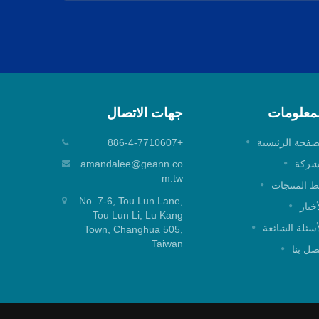
لمعلومات
جهات الاتصال
خرطوشة خلط بغطاء علوي 25 مم
صفحة الرئيسية
+886-4-7710607
خرطوشة خلط بغطاء علوي 25 مم لتطبيق
خرطوشة خ
شركة
amandalee@geann.co
الدش.
m.tw
 المنتجات
No. 7-6, Tou Lun Lane,
اقرأ أكثر
أخبار
Tou Lun Li, Lu Kang
أسئلة الشائعة
Town, Changhua 505,
Taiwan
صل بنا