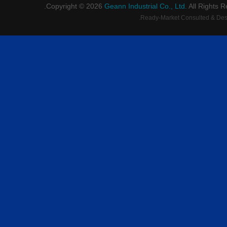
Copyright © 2026
Geann Industrial Co., Ltd.
All Rights R
.
Ready-Market
Consulted & Des