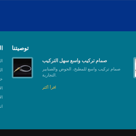
توصيتنا
ا
صمام تركيب واسع سهل التركيب
ال
صمام تركيب واسع للمطبخ، الحوض والصنابير
ال
التجارية.
خط
اقرأ أكثر
ال
ال
ات