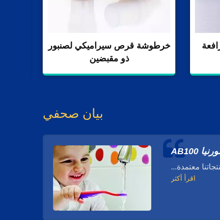
افعة
خرطوشة قرص سيراميكي لصنبور
ص
ذو مقبضين
بيان صحفي
 AB100
اقرأ أكثر