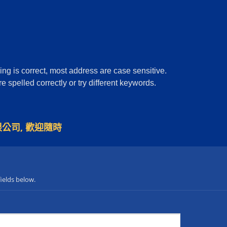
ing is correct, most address are case sensitive.
 spelled correctly or try different keywords.
公司, 歡迎隨時