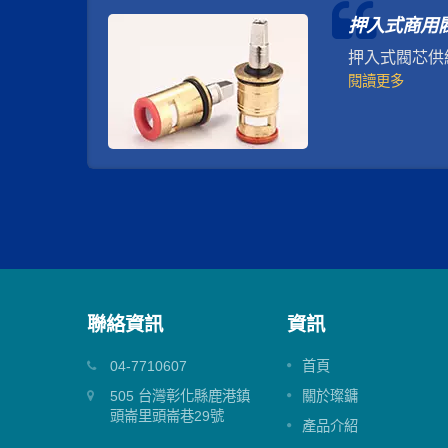
押入式商用
押入式閥芯供
閱讀更多
聯絡資訊
資訊
25mm 上封水混合閥
04-7710607
首頁
沐浴龍頭上
25mm 上封水混合閥有可讓龍頭的設計更
505 台灣彰化縣鹿港鎮
關於璨鏞
彈性。
頭崙里頭崙巷29號
產品介紹