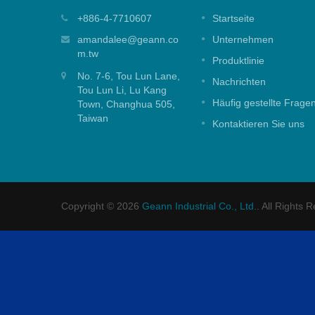
tusche
25mm Oberdichtungs-
+886-4-7710607
Startseite
Mischkartusche
usche für
amandalee@geann.co
Unternehmen
m.tw
25mm Oberdichtungs-Mischkartusche fü
Produktlinie
Duschanwendungen.
No. 7-6, Tou Lun Lane,
Nachrichten
Tou Lun Li, Lu Kang
Weiterlesen
Häufig gestellte Frage
Town, Changhua 505,
Taiwan
Kontaktieren Sie uns
Copyright © 2026
Geann Industrial Co., Ltd.
. All Rights 