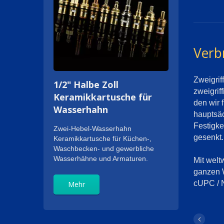
Verb
Zweigrif
1/2" Halbe Zoll
zweigrif
Keramikkartusche für
den wir 
Wasserhahn
hauptsäc
Festigke
Zwei-Hebel-Wasserhahn
gesenkt.
Keramikkartusche für Küchen-,
Waschbecken- und gewerbliche
Wasserhähne und Armaturen.
Mit welt
ganzen W
cUPC / 
Mehr