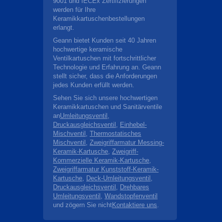
9001 und IECEx Zertifizierungen
werden für Ihre
Keramikkartuschenbestellungen
erlangt.
Geann bietet Kunden seit 40 Jahren
hochwertige keramische
Ventilkartuschen mit fortschrittlicher
Technologie und Erfahrung an. Geann
stellt sicher, dass die Anforderungen
jedes Kunden erfüllt werden.
Sehen Sie sich unsere hochwertigen
Keramikkartuschen und Sanitärventile
an
Umleitungsventil
,
Druckausgleichsventil
,
Einhebel-
Mischventil
,
Thermostatisches
Mischventil
,
Zweigriffarmatur Messing-
Keramik-Kartusche
,
Zweigriff-
Kommerzielle Keramik-Kartusche
,
Zweigriffarmatur Kunststoff-Keramik-
Kartusche
,
Deck-Umleitungsventil
,
Druckausgleichsventil
,
Drehbares
Umleitungsventil
,
Wandstopfenventil
und zögern Sie nicht
Kontaktiere uns
.