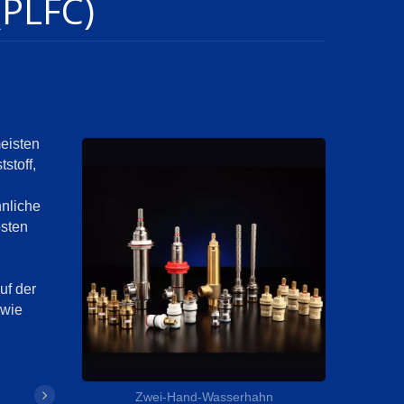
PLFC)
meisten
stoff,
hnliche
osten
uf der
 wie
Zwei-Hand-Wasserhahn