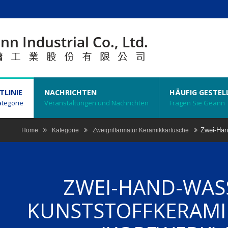
TLINIE
NACHRICHTEN
HÄUFIG GESTEL
tegorie
Veranstaltungen und Nachrichten
Fragen Sie Geann
Zwei-Han
Home
Kategorie
Zweigriffarmatur Keramikkartusche
ZWEI-HAND-WA
KUNSTSTOFFKERAM