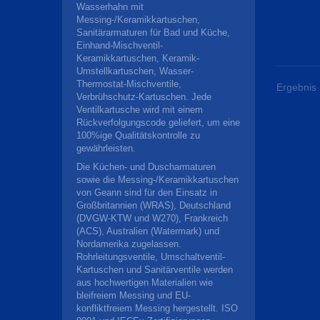
Wasserhahn mit
Messing-/Keramikkartuschen,
Sanitärarmaturen für Bad und Küche,
Einhand-Mischventil-
Keramikkartuschen, Keramik-
Umstellkartuschen, Wasser-
Thermostat-Mischventile,
Ergebnis 
Verbrühschutz-Kartuschen. Jede
Ventilkartusche wird mit einem
Rückverfolgungscode geliefert, um eine
100%ige Qualitätskontrolle zu
gewährleisten.
Die Küchen- und Duscharmaturen
sowie die Messing-/Keramikkartuschen
von Geann sind für den Einsatz in
Großbritannien (WRAS), Deutschland
(DVGW-KTW und W270), Frankreich
(ACS), Australien (Watermark) und
Nordamerika zugelassen.
Rohrleitungsventile, Umschaltventil-
Kartuschen und Sanitärventile werden
aus hochwertigen Materialien wie
bleifreiem Messing und EU-
konfliktfreiem Messing hergestellt. ISO