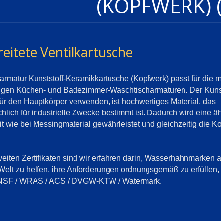
(KOPFWERK) (
reitete Ventilkartusche
farmatur Kunststoff-Keramikkartusche (Kopfwerk) passt für die 
figen Küchen- und Badezimmer-Waschtischarmaturen. Der Kunst
für den Hauptkörper verwenden, ist hochwertiges Material, das
hlich für industrielle Zwecke bestimmt ist. Dadurch wird eine ä
it wie bei Messingmaterial gewährleistet und gleichzeitig die K
weiten Zertifikaten sind wir erfahren darin, Wasserhahnmarken a
elt zu helfen, ihre Anforderungen ordnungsgemäß zu erfüllen,
NSF / WRAS / ACS / DVGW-KTW / Watermark.