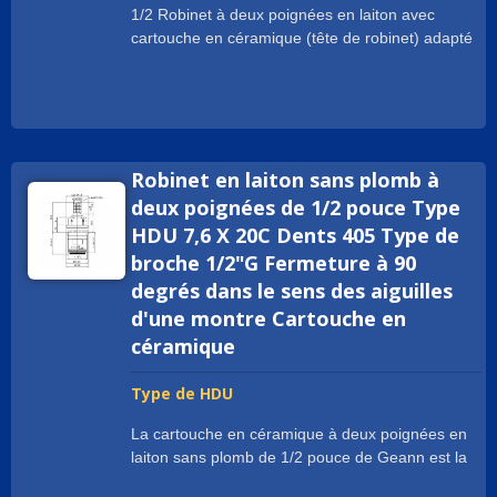
1/2 Robinet à deux poignées en laiton avec
cartouche en céramique (tête de robinet) adapté
à la plupart des robinets de cuisine et de lavabo à
deux poignées. La cartouche en céramique de
demi-pouce peut offrir un débit d'eau abondant
avec un design élégant. Avec des certificats
internationaux, nous avons l'expérience
Robinet en laiton sans plomb à
nécessaire pour aider les marques de robinets du
monde entier à répondre correctement à leurs
deux poignées de 1/2 pouce Type
exigences, comme cUPC / NSF / WRAS / ACS /
HDU 7,6 X 20C Dents 405 Type de
DVGW-KTW / Watermark. Les matériaux de la
broche 1/2"G Fermeture à 90
cartouche en céramique à deux poignées de
degrés dans le sens des aiguilles
demi-pouce peuvent être en laiton normal ; en
d'une montre Cartouche en
laiton européen ; en laiton DZR ; en laiton sans
plomb ; en acier inoxydable. Le filetage peut être
céramique
G1/2" ; 1/2" - 14NPSM, etc. L'angle de rotation
peut être de 90°, 180°, 270° ; 1/4 de tour, 1/2 de
Type de HDU
tour, 3/4 de tour. La cartouche en céramique en
La cartouche en céramique à deux poignées en
laiton à deux poignées est également appelée :
laiton sans plomb de 1/2 pouce de Geann est la
cartouche de vanne de robinet à disque en
solution idéale pour les robinets de cuisine et de
céramique en laiton ; insert de glande ; cartouche