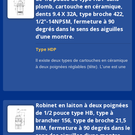
produit est approuvé par des marques de
plomb, cartouche en céramique,
robinets mondiales pour des applications
dents 9.4 X 32A, type broche 422,
résidentielles et commerciales.
1/2"-14NPSM, fermeture à 90
degrés dans le sens des aiguilles
d'une montre.
Type HDP
Il existe deux types de cartouches en céramique
à deux poignées réglables (tête). L'une est une
cartouche en céramique à longueur de broche
réglable et l'autre est une cartouche en
céramique à profondeur de corps réglable. La
cartouche à profondeur de corps réglable permet
d'effectuer l'ajustement lors de l'installation de
Robinet en laiton à deux poignées
différentes profondeurs de robinet. En serrant ou
en desserrant l'écrou, la cartouche à profondeur
de 1/2 pouce type HB, type à
de corps réglable s'adapte facilement à
brancher 156, type de broche 21,5
différentes profondeurs de corps et offre un
MM, fermeture à 90 degrés dans le
couple de rotation plus fluide. La cartouche à