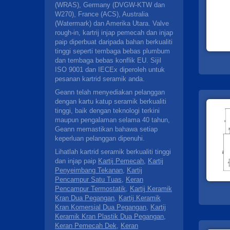
(WRAS), Germany (DVGW-KTW dan
W270), France (ACS), Australia
(Watermark) dan Amerika Utara. Valve
rough-in, kartrij injap pemecah dan injap
paip diperbuat daripada bahan berkualiti
tinggi seperti tembaga bebas plumbum
dan tembaga bebas konflik EU. Sijil
ISO 9001 dan IECEx diperoleh untuk
pesanan kartrid seramik anda.
Geann telah menyediakan pelanggan
dengan kartu katup seramik berkualiti
tinggi, baik dengan teknologi terkini
maupun pengalaman selama 40 tahun,
Geann memastikan bahawa setiap
keperluan pelanggan dipenuhi.
Lihatlah kartrid seramik berkualiti tinggi
dan injap paip
Kartij Pemecah
,
Kartij
Penyeimbang Tekanan
,
Kartij
Pencampur Satu Tuas
,
Keran
Pencampur Termostatik
,
Kartij Keramik
Kran Dua Pegangan
,
Kartij Keramik
Kran Komersial Dua Pegangan
,
Kartij
Keramik Kran Plastik Dua Pegangan
,
Keran Pemecah Dek
,
Keran