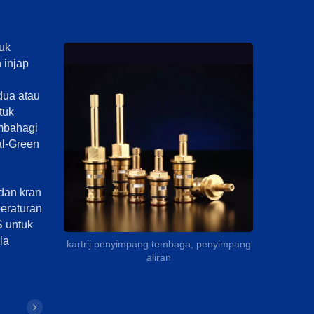
uk
 injap
dua atau
tuk
mbahagi
al-Green
dan kran
peraturan
 untuk
la
kartrij penyimpang tembaga, penyimpang
aliran