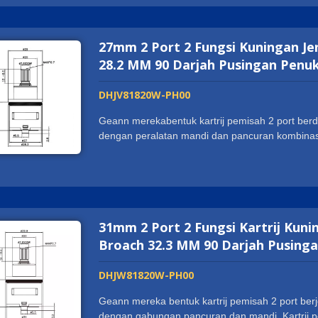
cUPC, WRAS, ACS, DVGW-KTW, W270, Watermar
berteknologi terkini dan pusat perakitan automati
tinggi. Ini membolehkan kami bekerjasama deng
27mm 2 Port 2 Fungsi Kuningan Jen
mendapat reputasi yang baik dari rakan-rakan. 
pembekal, kami mungkin menjadi pilihan yang a
28.2 MM 90 Darjah Pusingan Penuk
melebihi semua harapan anda. Kami dengan se
DHJV81820W-PH00
Geann merekabentuk kartrij pemisah 2 port ber
dengan peralatan mandi dan pancuran kombinasi.
boleh dengan mudah mengalihkan air antara pan
memegang sijil ISO9001:2015 dan produk kami me
WRAS, ACS, DVGW-KTW, W270, Watermark dan 
berteknologi terkini dan pusat perakitan automati
tinggi. Ini membolehkan kami bekerjasama deng
31mm 2 Port 2 Fungsi Kartrij Kunin
mendapat reputasi yang baik dari rakan-rakan. 
pembekal, kami mungkin menjadi pilihan yang a
Broach 32.3 MM 90 Darjah Pusinga
melebihi semua harapan anda. Kami dengan se
DHJW81820W-PH00
Geann mereka bentuk kartrij pemisah 2 port b
dengan gabungan pancuran dan mandi. Kartrij 