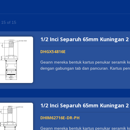
- 15 of 15
1/2 Inci Separuh 65mm Kuningan 2
DHGX54816E
Geann mereka bentuk kartus penukar seramik ku
dengan gabungan tab dan pancuran. Kartus pen
mengalihkan air antara kepala pancuran huja
sijil ISO9001:2015 dan mendapat banyak sijil u
ACS, DVGW-KTW, W270, Watermark dan lain-lai
terkini dan pusat perakitan automatik untuk mengha
membolehkan kami bekerjasama dengan jenama-
1/2 Inci Separuh 65mm Kuningan 2
reputasi yang baik dari rakan-rakan. Jika anda
mungkin menjadi pilihan yang anda perlukan da
harapan anda. Kami dengan senang hati memba
DHIM62716E-DR-PH
Geann mereka bentuk kartus penukar seramik ku