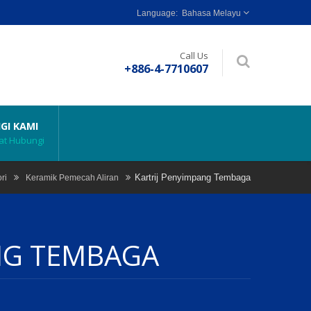
Bahasa Melayu
Call Us
+886-4-7710607
GI KAMI
t Hubungi
Kartrij Penyimpang Tembaga
ri
Keramik Pemecah Aliran
NG TEMBAGA