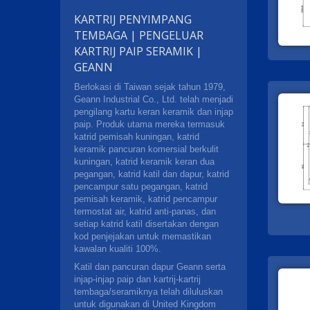
KARTRIJ PENYIMPANG
TEMBAGA | PENGELUAR
KARTRIJ PAIP SERAMIK |
GEANN
Berlokasi di Taiwan sejak tahun 1979,
Geann Industrial Co., Ltd. telah menjadi
pengilang kartu keran keramik dan injap
paip. Produk utama mereka termasuk
katrid pemisah kuningan, katrid
keramik pancuran komersial berkulit
kuningan, katrid keramik keran dua
pegangan, katrid katil dan dapur, katrid
pencampur satu pegangan, katrid
pemisah keramik, katrid pencampur
termostat air, katrid anti-panas, dan
setiap katrid katil disertakan dengan
kod penjejakan untuk memastikan
kawalan kualiti 100%.
Katil dan pancuran dapur Geann serta
injap-injap paip dan kartrij-kartrij
tembaga/seramiknya telah diluluskan
untuk digunakan di United Kingdom