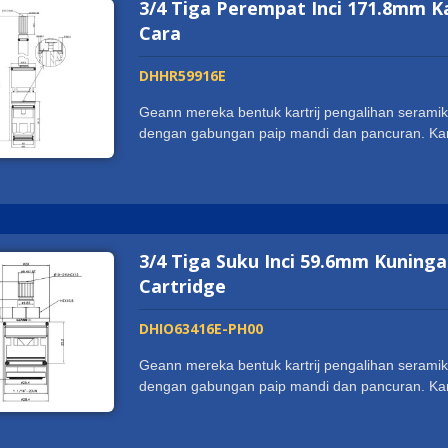
3/4 Tiga Perempat Inci 171.8mm K
mendapat reputasi yang baik dari rakan-rakan. 
pembekal, kami mungkin menjadi pilihan yang a
Cara
melebihi semua harapan anda. Kami dengan se
DHHR59916E
Geann mereka bentuk kartrij pengalihan seramik
dengan gabungan paip mandi dan pancuran. Kart
mudah mengalihkan air antara kepala pancuran
memegang sijil ISO9001:2015 dan mendapat bany
cUPC, WRAS, ACS, DVGW-KTW, W270, Watermar
berteknologi terkini dan pusat perakitan automati
tinggi. Ini membolehkan kami bekerjasama deng
3/4 Tiga Suku Inci 59.6mm Kuninga
mendapat reputasi yang baik dari rakan-rakan. 
pembekal, kami mungkin menjadi pilihan yang a
Cartridge
melebihi semua harapan anda. Kami dengan se
DHIO63416E-PH00
Geann mereka bentuk kartrij pengalihan seramik
dengan gabungan paip mandi dan pancuran. Kart
mudah mengalihkan air antara kepala pancuran
memegang sijil ISO9001:2015 dan mendapat bany