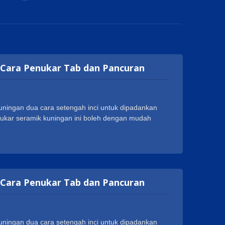
 Cara Penukar Tab dan Pancuran
ningan dua cara setengah inci untuk dipadankan
ukar seramik kuningan ini boleh dengan mudah
n, pancuran tangan atau muncung. Kami memegang
ntuk produk kami, seperti NSF61/9-G, cUPC, WRAS,
n. Kami menggunakan mesin CNC berteknologi
silkan kartrid dan injap berkualiti tinggi. Ini
jenama paip terkenal di dunia dan mendapat
 Cara Penukar Tab dan Pancuran
 menginginkan lebih daripada sekadar pembekal, kami
n apa yang kami tawarkan akan melebihi semua
ntu dengan sebarang permintaan.
ningan dua cara setengah inci untuk dipadankan