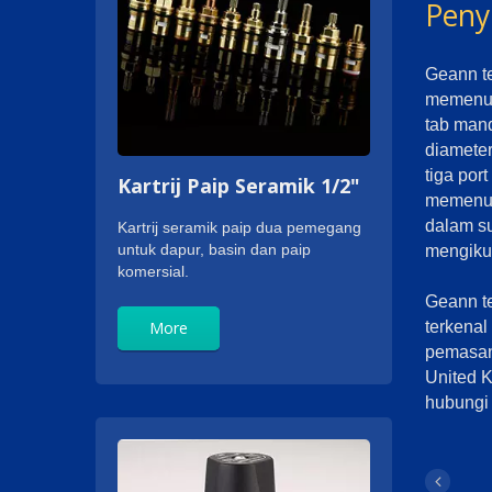
Peny
Geann te
memenuhi
tab mand
diamete
tiga por
Kartrij Paip Seramik 1/2"
memenuh
dalam su
Kartrij seramik paip dua pemegang
untuk dapur, basin dan paip
mengikut
komersial.
Geann t
More
terkenal
pemasan
United K
hubungi 