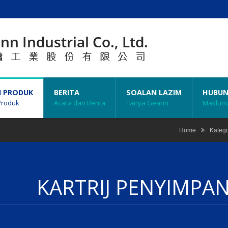
N PRODUK
BERITA
SOALAN LAZIM
HUBUN
Produk
Acara dan Berita
Tanya Geann
Makluma
Home
Katego
KARTRIJ PENYIMPA