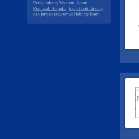
Penyeimbang Tekanan
,
Keran
Pemecah Berputar
,
Injap Henti Dinding
dan jangan ragu untuk
Hubungi Kami
.