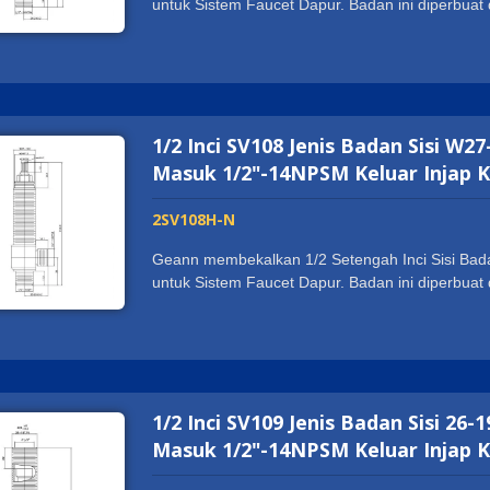
untuk Sistem Faucet Dapur. Badan ini diperbu
kekuatan dan tahan lama pada pemasangan dan
mempunyai pensijilan sanitasi di seluruh duni
WATERMARK. Ia menyokong pelanggan kami untu
Saiz benang disesuaikan mengikut kehendak pe
1/2 Inci SV108 Jenis Badan Sisi W
Masuk 1/2"-14NPSM Keluar Injap 
2SV108H-N
Geann membekalkan 1/2 Setengah Inci Sisi Bada
untuk Sistem Faucet Dapur. Badan ini diperbu
kekuatan dan tahan lama pada pemasangan dan
mempunyai pensijilan sanitasi di seluruh duni
WATERMARK. Ia menyokong pelanggan kami untu
Saiz benang disesuaikan mengikut kehendak pe
1/2 Inci SV109 Jenis Badan Sisi 2
Masuk 1/2"-14NPSM Keluar Injap 