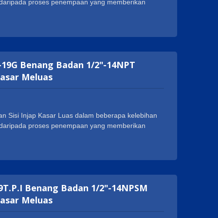
at daripada proses penempaan yang memberikan
 penggunaan. Geann Injap Kasar Luas Badan Sisi
a, seperti NSF, cUPC, WRAS, ACS, DVGW dan
k meluaskan perniagaan mereka di seluruh dunia.
langgan, seperti 1-20UNEF, G 1/2 dan M28XP1.5.
27-19G Benang Badan 1/2"-14NPT
Kasar Meluas
n Sisi Injap Kasar Luas dalam beberapa kelebihan
at daripada proses penempaan yang memberikan
 penggunaan. Geann Injap Kasar Luas Badan Sisi
a, seperti NSF, cUPC, WRAS, ACS, DVGW dan
k meluaskan perniagaan mereka di seluruh dunia.
langgan, seperti 1-20UNEF, G 1/2 dan M28XP1.5.
6-19T.P.I Benang Badan 1/2"-14NPSM
Kasar Meluas