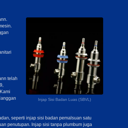
ann.
mesin.
nggan
nitari
nn telah
9,
 Kami
elanggan
Injap Sisi Badan Luas (SBVL)
an, seperti injap sisi badan pemalsuan satu
an penutupan. Injap sisi tanpa plumbum juga