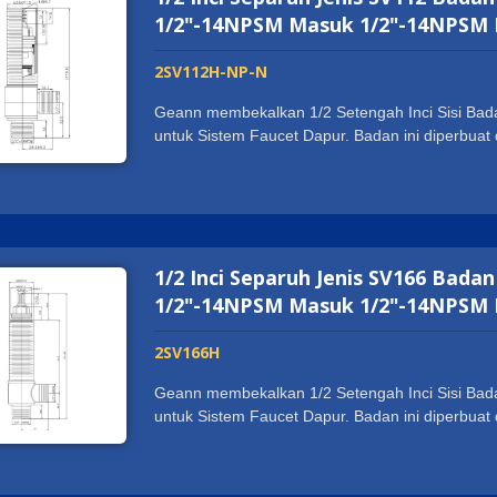
1/2"-14NPSM Masuk 1/2"-14NPSM K
2SV112H-NP-N
Geann membekalkan 1/2 Setengah Inci Sisi Bada
untuk Sistem Faucet Dapur. Badan ini diperbu
kekuatan dan tahan lama pada pemasangan dan
mempunyai pensijilan sanitasi di seluruh duni
WATERMARK. Ia menyokong pelanggan kami untu
Saiz benang disesuaikan mengikut kehendak pe
1/2 Inci Separuh Jenis SV166 Bada
1/2"-14NPSM Masuk 1/2"-14NPSM K
2SV166H
Geann membekalkan 1/2 Setengah Inci Sisi Bada
untuk Sistem Faucet Dapur. Badan ini diperbu
kekuatan dan tahan lama pada pemasangan dan
mempunyai pensijilan sanitasi di seluruh duni
WATERMARK. Ia menyokong pelanggan kami untu