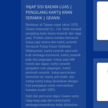
INJAP SISI BADAN LUAS |
PENGILANG KARTIJ KRAN
SERAMIK | GEANN
Berlokasi di Taiwan sejak tahun 1979,
Geann Industrial Co., Ltd. telah menjadi
pengilang kartu keran keramik dan injap
paip. Produk utama mereka termasuk
katup paip utama dan kartrij seramik,
termasuk Katup Kasar Sidebody
Widespread, kartrij seramik pancuran
kulit tembaga komersial, kartrij seramik
paip dua pegangan, katup paip bilik
mandi dan dapur, kartrij seramik
pengadun satu pegangan, kartrij
pemisah seramik, katup pencampur
termostat air, kartrij anti-skald, dan
setiap kartrij katup disertakan dengan
kod penjejakan untuk memastikan
kawalan kualiti 100%.
Katil dan pancuran dapur Geann serta
injap-injap paip dan kartrij-kartrij
tembaga/seramiknya telah diluluskan