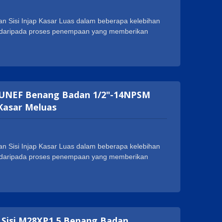
n Sisi Injap Kasar Luas dalam beberapa kelebihan
at daripada proses penempaan yang memberikan
 penggunaan. Geann Injap Kasar Luas Badan Sisi
a, seperti NSF, cUPC, WRAS, ACS, DVGW dan
k meluaskan perniagaan mereka di seluruh dunia.
langgan, seperti 1-20UNEF, G 1/2 dan M28XP1.5.
1-20UNEF Benang Badan 1/2"-14NPSM
Kasar Meluas
n Sisi Injap Kasar Luas dalam beberapa kelebihan
at daripada proses penempaan yang memberikan
 penggunaan. Geann Injap Kasar Luas Badan Sisi
a, seperti NSF, cUPC, WRAS, ACS, DVGW dan
k meluaskan perniagaan mereka di seluruh dunia.
langgan, seperti 1-20UNEF, G 1/2 dan M28XP1.5.
n Sisi M28XP1.5 Benang Badan