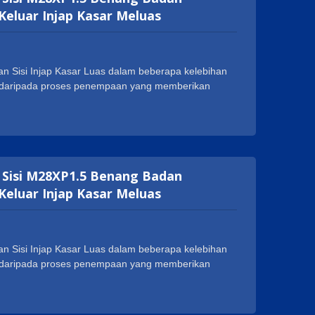
eluar Injap Kasar Meluas
n Sisi Injap Kasar Luas dalam beberapa kelebihan
at daripada proses penempaan yang memberikan
 penggunaan. Geann Injap Kasar Luas Badan Sisi
a, seperti NSF, cUPC, WRAS, ACS, DVGW dan
k meluaskan perniagaan mereka di seluruh dunia.
langgan, seperti 1-20UNEF, G 1/2 dan M28XP1.5.
n Sisi M28XP1.5 Benang Badan
eluar Injap Kasar Meluas
n Sisi Injap Kasar Luas dalam beberapa kelebihan
at daripada proses penempaan yang memberikan
 penggunaan. Geann Injap Kasar Luas Badan Sisi
a, seperti NSF, cUPC, WRAS, ACS, DVGW dan
k meluaskan perniagaan mereka di seluruh dunia.