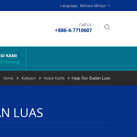
Bahasa Melayu
Call Us
+886-4-7710607
GI KAMI
t Hubungi
Injap Sisi Badan Luas
Home
Kategori
Katup Kartrij
AN LUAS