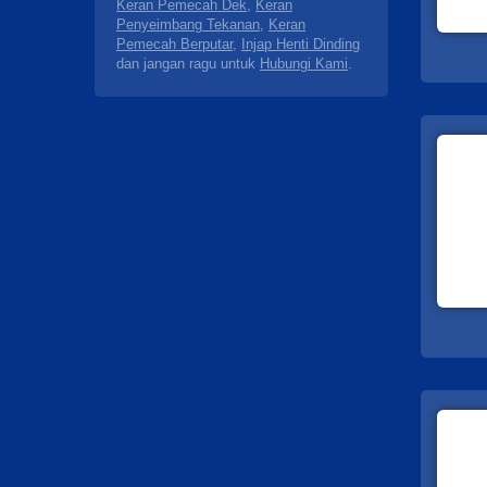
Keran Pemecah Dek
,
Keran
Penyeimbang Tekanan
,
Keran
Pemecah Berputar
,
Injap Henti Dinding
dan jangan ragu untuk
Hubungi Kami
.