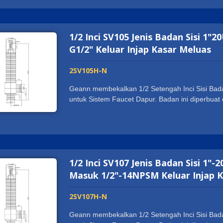
WATERMARK. Ia menyokong pelanggan kami untu
Saiz benang disesuaikan mengikut kehendak pe
1/2 Inci SV105 Jenis Badan Sisi 1
G1/2" Keluar Injap Kasar Meluas
2SV105H-N
Geann membekalkan 1/2 Setengah Inci Sisi Bada
untuk Sistem Faucet Dapur. Badan ini diperbu
kekuatan dan tahan lama pada pemasangan dan
mempunyai pensijilan sanitasi di seluruh duni
WATERMARK. Ia menyokong pelanggan kami untu
Saiz benang disesuaikan mengikut kehendak pe
1/2 Inci SV107 Jenis Badan Sisi 
Masuk 1/2"-14NPSM Keluar Injap 
2SV107H-N
Geann membekalkan 1/2 Setengah Inci Sisi Bada