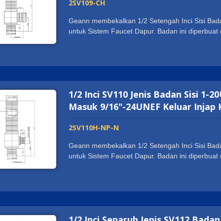
2SV109-CH
Geann membekalkan 1/2 Setengah Inci Sisi Bada
untuk Sistem Faucet Dapur. Badan ini diperbu
kekuatan dan tahan lama pada pemasangan dan
mempunyai pensijilan sanitasi di seluruh duni
WATERMARK. Ia menyokong pelanggan kami untu
Saiz benang disesuaikan mengikut kehendak pe
1/2 Inci SV110 Jenis Badan Sisi 
Masuk 9/16"-24UNEF Keluar Injap 
2SV110H-NP-N
Geann membekalkan 1/2 Setengah Inci Sisi Bada
untuk Sistem Faucet Dapur. Badan ini diperbu
kekuatan dan tahan lama pada pemasangan dan
mempunyai pensijilan sanitasi di seluruh duni
WATERMARK. Ia menyokong pelanggan kami untu
Saiz benang disesuaikan mengikut kehendak pe
1/2 Inci Separuh Jenis SV112 Bada