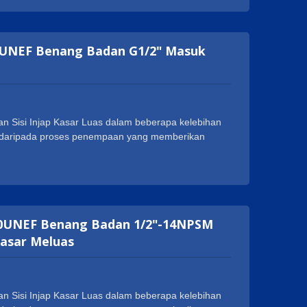
k meluaskan perniagaan mereka di seluruh dunia.
langgan, seperti 1-20UNEF, G 1/2 dan M28XP1.5.
"20UNEF Benang Badan G1/2" Masuk
n Sisi Injap Kasar Luas dalam beberapa kelebihan
at daripada proses penempaan yang memberikan
 penggunaan. Geann Injap Kasar Luas Badan Sisi
a, seperti NSF, cUPC, WRAS, ACS, DVGW dan
k meluaskan perniagaan mereka di seluruh dunia.
langgan, seperti 1-20UNEF, G 1/2 dan M28XP1.5.
1"-20UNEF Benang Badan 1/2"-14NPSM
Kasar Meluas
n Sisi Injap Kasar Luas dalam beberapa kelebihan