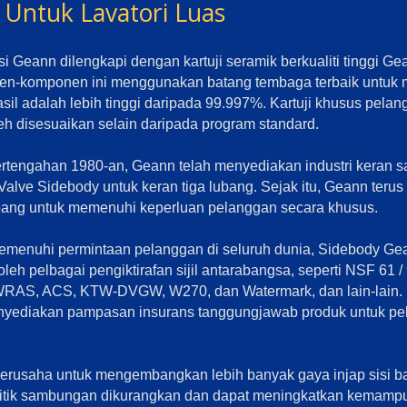
p Untuk Lavatori Luas
si Geann dilengkapi dengan kartuji seramik berkualiti tinggi Ge
n-komponen ini menggunakan batang tembaga terbaik untuk 
sil adalah lebih tinggi daripada 99.997%. Kartuji khusus pela
eh disesuaikan selain daripada program standard.
rtengahan 1980-an, Geann telah menyediakan industri keran sa
alve Sidebody untuk keran tiga lubang. Sejak itu, Geann terus
ang untuk memenuhi keperluan pelanggan secara khusus.
emenuhi permintaan pelanggan di seluruh dunia, Sidebody Gea
eh pelbagai pengiktirafan sijil antarabangsa, seperti NSF 61 / 
RAS, ACS, KTW-DVGW, W270, dan Watermark, dan lain-lain.
nyediakan pampasan insurans tanggungjawab produk untuk p
rusaha untuk mengembangkan lebih banyak gaya injap sisi bad
titik sambungan dikurangkan dan dapat meningkatkan kemampu