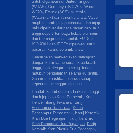
untuk digunakan di United Kingdom
(WRAS), Germany (DVGW-KTW dan
W270), France (ACS), Australia
(Watermark) dan Amerika Utara. Valve
rough-in, kartrij injap pemecah dan injap
paip diperbuat daripada bahan berkualiti
tinggi seperti tembaga bebas plumbum
dan tembaga bebas konflik EU. Sijil
ISO 9001 dan IECEx diperoleh untuk
pesanan kartrid seramik anda.
Geann telah menyediakan pelanggan
dengan kartu katup seramik berkualiti
tinggi, baik dengan teknologi terkini
maupun pengalaman selama 40 tahun,
Geann memastikan bahawa setiap
keperluan pelanggan dipenuhi.
Lihatlah kartrid seramik berkualiti tinggi
dan injap paip
Kartij Pemecah
,
Kartij
Penyeimbang Tekanan
,
Kartij
Pencampur Satu Tuas
,
Keran
Pencampur Termostatik
,
Kartij Keramik
Kran Dua Pegangan
,
Kartij Keramik
Kran Komersial Dua Pegangan
,
Kartij
Keramik Kran Plastik Dua Pegangan
,