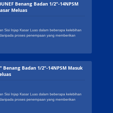
1"-20UNEF Benang Badan 1/2"-14NPSM
Kasar Meluas
n Sisi Injap Kasar Luas dalam beberapa kelebihan
at daripada proses penempaan yang memberikan
 penggunaan. Geann Injap Kasar Luas Badan Sisi
a, seperti NSF, cUPC, WRAS, ACS, DVGW dan
k meluaskan perniagaan mereka di seluruh dunia.
langgan, seperti 1-20UNEF, G 1/2 dan M28XP1.5.
3/4" Benang Badan 1/2"-14NPSM Masuk
eluas
n Sisi Injap Kasar Luas dalam beberapa kelebihan
at daripada proses penempaan yang memberikan
 penggunaan. Geann Injap Kasar Luas Badan Sisi
a, seperti NSF, cUPC, WRAS, ACS, DVGW dan