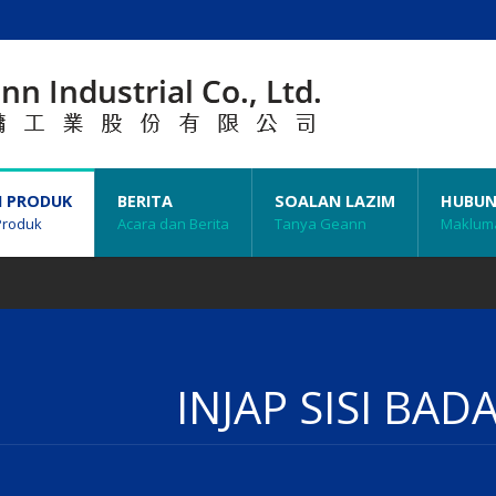
N PRODUK
BERITA
SOALAN LAZIM
HUBUN
Produk
Acara dan Berita
Tanya Geann
Makluma
INJAP SISI BAD