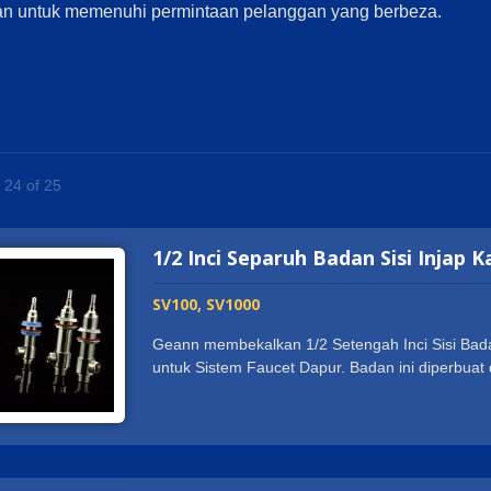
kan untuk memenuhi permintaan pelanggan yang berbeza.
- 24 of 25
1/2 Inci Separuh Badan Sisi Injap 
SV100, SV1000
Geann membekalkan 1/2 Setengah Inci Sisi Bada
untuk Sistem Faucet Dapur. Badan ini diperbu
kekuatan dan tahan lama pada pemasangan dan
mempunyai pensijilan sanitasi di seluruh duni
WATERMARK. Ia menyokong pelanggan kami untu
Saiz benang disesuaikan mengikut kehendak pe