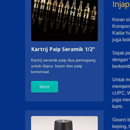
Inja
Keran si
Kompone
Kadar ha
juga bol
Kartrij Paip Seramik 1/2"
Sejak pe
dengan V
Kartrij seramik paip dua pemegang
untuk dapur, basin dan paip
berkemb
komersial.
Untuk m
More
memperol
cUPC, W
juga me
kami.
Geann be
keping, 