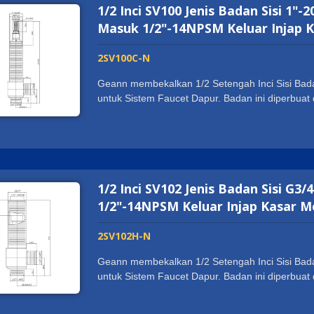
1/2 Inci SV100 Jenis Badan Sisi 
Masuk 1/2"-14NPSM Keluar Injap 
2SV100C-N
Geann membekalkan 1/2 Setengah Inci Sisi Bada
untuk Sistem Faucet Dapur. Badan ini diperbu
kekuatan dan tahan lama pada pemasangan dan
mempunyai pensijilan sanitasi di seluruh duni
WATERMARK. Ia menyokong pelanggan kami untu
Saiz benang disesuaikan mengikut kehendak pe
1/2 Inci SV102 Jenis Badan Sisi G
1/2"-14NPSM Keluar Injap Kasar M
2SV102H-N
Geann membekalkan 1/2 Setengah Inci Sisi Bada
untuk Sistem Faucet Dapur. Badan ini diperbu
kekuatan dan tahan lama pada pemasangan dan
mempunyai pensijilan sanitasi di seluruh duni