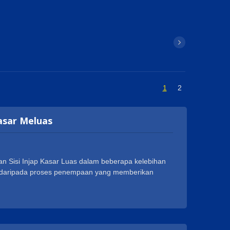
1
2
Kasar Meluas
n Sisi Injap Kasar Luas dalam beberapa kelebihan
at daripada proses penempaan yang memberikan
 penggunaan. Geann Injap Kasar Luas Badan Sisi
a, seperti NSF, cUPC, WRAS, ACS, DVGW dan
k meluaskan perniagaan mereka di seluruh dunia.
langgan, seperti 1-20UNEF, G 1/2 dan M28XP1.5.