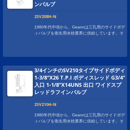
ートリッジで完成されています。コンポーネント
ンバルブ
は最高品質の真鍮棒を使用して加工されていま
す。収率は99.997%以上です。標準プログラムに
2SV208H-N
加えて、お客様専用のカートリッジも適用可能で
す。 Geannは、一体鍛造のサイドボディや接続
1980年代中頃から、Geannは三孔用のサイドボデ
ポイントを減らし、シール性能を向上させるな
ィバルブを衛生用水栓業界に供給しています。そ
ど、さまざまなスタイルのサイドボディバルブの
れ以来、Geannは顧客の特定の要件に応えるため
開発に取り組んでいます。また、リードフリーの
に常に拡大しています。 世界中の顧客の要求に
サイドバルブも製造しており、さまざまなお客様
応えるために、Geann サイドボディはNSF
の要求に応えています。
61/9、CUPC、WRAS、ACS、KTW-DVGW、
W270、Watermarkなど、さまざまな国際的な認証
3/4インチのSV210タイプサイドボディ
を取得しています。また、お客様に製品責任保険
の補償も提供しています。 Geann サイドボディ
1-3/8"X26 T.P.I ボディスレッド G3/4"
バルブは、Geann の高品質セラミックディスクカ
入口 1-1/8"X14UNS 出口 ワイドスプ
ートリッジで完成されています。コンポーネント
レッドラフインバルブ
は最高品質の真鍮棒を使用して加工されていま
す。収率は99.997%以上です。標準プログラムに
2SV210H-N
加えて、お客様専用のカートリッジも適用可能で
す。 Geannは、一体鍛造のサイドボディや接続
1980年代中頃から、Geannは三孔用のサイドボデ
ポイントを減らし、シール性能を向上させるな
ィバルブを衛生用水栓業界に供給しています。そ
ど、さまざまなスタイルのサイドボディバルブの
れ以来、Geannは顧客の特定の要件に応えるため