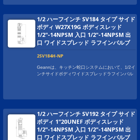
ディ広範囲のラフインバルブは、NSF、cUPC、
WRAS、ACS、DVGW、WATERMARKなど、世界
1/2 ハーフインチ SV184 タイプ サイド
中の衛生認証を取得しています。 世界中でビジネ
スを拡大するために、お客様をサポートしていま
ボディ W27X19G ボディスレッド
す。 スレッドサイズは、顧客の要求に応じてカス
1/2"-14NPSM 入口 1/2"-14NPSM 出
タマイズされており、1-20UNEF、G 1/2、および
口 ワイドスプレッド ラフインバルブ
M28XP1.5などがあります。
2SV184H-NP
Geannは、キッチン蛇口システムにおいて、1/2イ
ンチサイドボディワイドスプレッドラフインバル
ブをいくつかの利点で提供しています。 ボディは
鍛造プロセスで作られており、取り付けや使用時
に強度と耐久性を提供します。 Geann サイドボ
ディ広範囲のラフインバルブは、NSF、cUPC、
WRAS、ACS、DVGW、WATERMARKなど、世界
1/2 ハーフインチ SV192 タイプ サイド
中の衛生認証を取得しています。 世界中でビジネ
スを拡大するために、お客様をサポートしていま
ボディ 1"20UNEF ボディスレッド
す。 スレッドサイズは、顧客の要求に応じてカス
1/2"-14NPSM 入口 1/2"-14NPSM 出
タマイズされており、1-20UNEF、G 1/2、および
口 ワイドスプレッド ラフインバルブ
M28XP1.5などがあります。