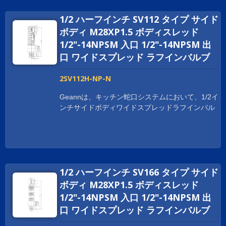
WRAS、ACS、DVGW、WATERMARKなど、世界
1/2 ハーフインチ SV112 タイプ サイド
中の衛生認証を取得しています。 世界中でビジネ
スを拡大するために、お客様をサポートしていま
ボディ M28XP1.5 ボディスレッド
す。 スレッドサイズは、顧客の要求に応じてカス
1/2"-14NPSM 入口 1/2"-14NPSM 出
タマイズされており、1-20UNEF、G 1/2、および
口 ワイドスプレッド ラフインバルブ
M28XP1.5などがあります。
2SV112H-NP-N
Geannは、キッチン蛇口システムにおいて、1/2イ
ンチサイドボディワイドスプレッドラフインバル
ブをいくつかの利点で提供しています。 ボディは
鍛造プロセスで作られており、取り付けや使用時
に強度と耐久性を提供します。 Geann サイドボ
ディ広範囲のラフインバルブは、NSF、cUPC、
WRAS、ACS、DVGW、WATERMARKなど、世界
1/2 ハーフインチ SV166 タイプ サイド
中の衛生認証を取得しています。 世界中でビジネ
スを拡大するために、お客様をサポートしていま
ボディ M28XP1.5 ボディスレッド
す。 スレッドサイズは、顧客の要求に応じてカス
1/2"-14NPSM 入口 1/2"-14NPSM 出
タマイズされており、1-20UNEF、G 1/2、および
口 ワイドスプレッド ラフインバルブ
M28XP1.5などがあります。