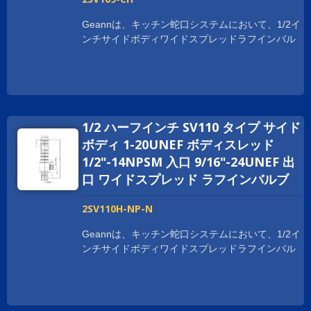
Geannは、キッチン蛇口システムにおいて、1/2イ
ンチサイドボディワイドスプレッドラフインバル
ブをいくつかの利点で提供しています。 ボディは
鍛造プロセスで作られており、取り付けや使用時
に強度と耐久性を提供します。 Geann サイドボ
ディ広範囲のラフインバルブは、NSF、cUPC、
WRAS、ACS、DVGW、WATERMARKなど、世界
1/2 ハーフインチ SV110 タイプ サイド
中の衛生認証を取得しています。 世界中でビジネ
スを拡大するために、お客様をサポートしていま
ボディ 1-20UNEF ボディスレッド
す。 スレッドサイズは、顧客の要求に応じてカス
1/2"-14NPSM 入口 9/16"-24UNEF 出
タマイズされており、1-20UNEF、G 1/2、および
口 ワイドスプレッド ラフインバルブ
M28XP1.5などがあります。
2SV110H-NP-N
Geannは、キッチン蛇口システムにおいて、1/2イ
ンチサイドボディワイドスプレッドラフインバル
ブをいくつかの利点で提供しています。 ボディは
鍛造プロセスで作られており、取り付けや使用時
に強度と耐久性を提供します。 Geann サイドボ
ディ広範囲のラフインバルブは、NSF、cUPC、