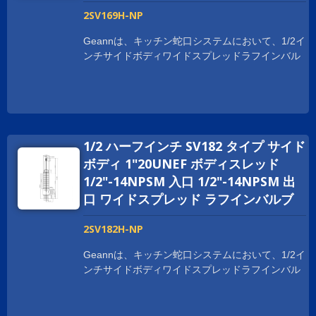
2SV169H-NP
Geannは、キッチン蛇口システムにおいて、1/2イ
ンチサイドボディワイドスプレッドラフインバル
ブをいくつかの利点で提供しています。 ボディは
鍛造プロセスで作られており、取り付けや使用時
に強度と耐久性を提供します。 Geann サイドボ
ディ広範囲のラフインバルブは、NSF、cUPC、
WRAS、ACS、DVGW、WATERMARKなど、世界
1/2 ハーフインチ SV182 タイプ サイド
中の衛生認証を取得しています。 世界中でビジネ
スを拡大するために、お客様をサポートしていま
ボディ 1"20UNEF ボディスレッド
す。 スレッドサイズは、顧客の要求に応じてカス
1/2"-14NPSM 入口 1/2"-14NPSM 出
タマイズされており、1-20UNEF、G 1/2、および
口 ワイドスプレッド ラフインバルブ
M28XP1.5などがあります。
2SV182H-NP
Geannは、キッチン蛇口システムにおいて、1/2イ
ンチサイドボディワイドスプレッドラフインバル
ブをいくつかの利点で提供しています。 ボディは
鍛造プロセスで作られており、取り付けや使用時
に強度と耐久性を提供します。 Geann サイドボ