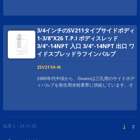
開発に取り組んでいます。また、リードフリーの
に常に拡大しています。 世界中の顧客の要求に
サイドバルブも製造しており、さまざまなお客様
応えるために、Geann サイドボディはNSF
の要求に応えています。
61/9、CUPC、WRAS、ACS、KTW-DVGW、
W270、Watermarkなど、さまざまな国際的な認証
3/4インチのSV211タイプサイドボディ
を取得しています。また、お客様に製品責任保険
の補償も提供しています。 Geann サイドボディ
1-3/8"X26 T.P.I ボディスレッド
バルブは、Geann の高品質セラミックディスクカ
3/4"-14NPT 入口 3/4"-14NPT 出口 ワ
ートリッジで完成されています。コンポーネント
イドスプレッドラフインバルブ
は最高品質の真鍮棒を使用して加工されていま
す。収率は99.997%以上です。標準プログラムに
2SV211H-N
加えて、お客様専用のカートリッジも適用可能で
す。 Geannは、一体鍛造のサイドボディや接続
1980年代中頃から、Geannは三孔用のサイドボデ
ポイントを減らし、シール性能を向上させるな
ィバルブを衛生用水栓業界に供給しています。そ
ど、さまざまなスタイルのサイドボディバルブの
れ以来、Geannは顧客の特定の要件に応えるため
開発に取り組んでいます。また、リードフリーの
に常に拡大しています。 世界中の顧客の要求に
サイドバルブも製造しており、さまざまなお客様
応えるために、Geann サイドボディはNSF
の要求に応えています。
61/9、CUPC、WRAS、ACS、KTW-DVGW、
W270、Watermarkなど、さまざまな国際的な認証
を取得しています。また、お客様に製品責任保険
結果 1 - 24 の 25
1
2
の補償も提供しています。 Geann サイドボディ
バルブは、Geann の高品質セラミックディスクカ