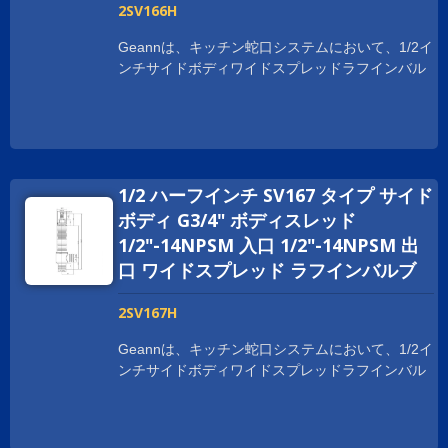
2SV166H
Geannは、キッチン蛇口システムにおいて、1/2イ
ンチサイドボディワイドスプレッドラフインバル
ブをいくつかの利点で提供しています。 ボディは
鍛造プロセスで作られており、取り付けや使用時
に強度と耐久性を提供します。 Geann サイドボ
ディ広範囲のラフインバルブは、NSF、cUPC、
WRAS、ACS、DVGW、WATERMARKなど、世界
1/2 ハーフインチ SV167 タイプ サイド
中の衛生認証を取得しています。 世界中でビジネ
スを拡大するために、お客様をサポートしていま
ボディ G3/4" ボディスレッド
す。 スレッドサイズは、顧客の要求に応じてカス
1/2"-14NPSM 入口 1/2"-14NPSM 出
タマイズされており、1-20UNEF、G 1/2、および
口 ワイドスプレッド ラフインバルブ
M28XP1.5などがあります。
2SV167H
Geannは、キッチン蛇口システムにおいて、1/2イ
ンチサイドボディワイドスプレッドラフインバル
ブをいくつかの利点で提供しています。 ボディは
鍛造プロセスで作られており、取り付けや使用時
に強度と耐久性を提供します。 Geann サイドボ