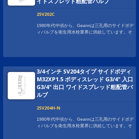
イドスプレッド粗配管バルブ
は最高品質の真鍮棒を使用して加工されていま
す。収率は99.997%以上です。標準プログラムに
2SV202C
加えて、お客様専用のカートリッジも適用可能で
す。 Geannは、一体鍛造のサイドボディや接続
1980年代中頃から、Geannは三孔用のサイドボデ
ポイントを減らし、シール性能を向上させるな
ィバルブを衛生用水栓業界に供給しています。そ
ど、さまざまなスタイルのサイドボディバルブの
れ以来、Geannは顧客の特定の要件に応えるため
開発に取り組んでいます。また、リードフリーの
に常に拡大しています。 世界中の顧客の要求に
サイドバルブも製造しており、さまざまなお客様
応えるために、Geann サイドボディはNSF
の要求に応えています。
61/9、CUPC、WRAS、ACS、KTW-DVGW、
W270、Watermarkなど、さまざまな国際的な認証
3/4インチ SV204タイプ サイドボディ
を取得しています。また、お客様に製品責任保険
の補償も提供しています。 Geann サイドボディ
M32XP1.5 ボディスレッド G3/4" 入口
バルブは、Geann の高品質セラミックディスクカ
G3/4" 出口 ワイドスプレッド粗配管バ
ートリッジで完成されています。コンポーネント
ルブ
は最高品質の真鍮棒を使用して加工されていま
す。収率は99.997%以上です。標準プログラムに
2SV204H-N
加えて、お客様専用のカートリッジも適用可能で
す。 Geannは、一体鍛造のサイドボディや接続
1980年代中頃から、Geannは三孔用のサイドボデ
ポイントを減らし、シール性能を向上させるな
ィバルブを衛生用水栓業界に供給しています。そ
ど、さまざまなスタイルのサイドボディバルブの
れ以来、Geannは顧客の特定の要件に応えるため
開発に取り組んでいます。また、リードフリーの
に常に拡大しています。 世界中の顧客の要求に