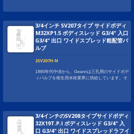
サイドバルブも製造しており、さまざまなお客様
応えるために、Geann サイドボディはNSF
の要求に応えています。
61/9、CUPC、WRAS、ACS、KTW-DVGW、
W270、Watermarkなど、さまざまな国際的な認証
3/4インチ SV207タイプ サイドボディ
を取得しています。また、お客様に製品責任保険
の補償も提供しています。 Geann サイドボディ
M32XP1.5 ボディスレッド G3/4" 入口
バルブは、Geann の高品質セラミックディスクカ
G3/4" 出口 ワイドスプレッド粗配管バ
ートリッジで完成されています。コンポーネント
ルブ
は最高品質の真鍮棒を使用して加工されていま
す。収率は99.997%以上です。標準プログラムに
2SV207H-N
加えて、お客様専用のカートリッジも適用可能で
す。 Geannは、一体鍛造のサイドボディや接続
1980年代中頃から、Geannは三孔用のサイドボデ
ポイントを減らし、シール性能を向上させるな
ィバルブを衛生用水栓業界に供給しています。そ
ど、さまざまなスタイルのサイドボディバルブの
れ以来、Geannは顧客の特定の要件に応えるため
開発に取り組んでいます。また、リードフリーの
に常に拡大しています。 世界中の顧客の要求に
サイドバルブも製造しており、さまざまなお客様
応えるために、Geann サイドボディはNSF
の要求に応えています。
61/9、CUPC、WRAS、ACS、KTW-DVGW、
W270、Watermarkなど、さまざまな国際的な認証
3/4インチのSV208タイプサイドボディ
を取得しています。また、お客様に製品責任保険
の補償も提供しています。 Geann サイドボディ
32X19T.P.I ボディスレッド G3/4" 入
バルブは、Geann の高品質セラミックディスクカ
口 G3/4" 出口 ワイドスプレッドラフイ