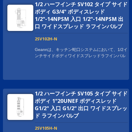
1/2 ハーフインチ SV102 タイプ サイド
中の衛生認証を取得しています。 世界中でビジネ
スを拡大するために、お客様をサポートしていま
ボディ G3/4" ボディスレッド
す。 スレッドサイズは、顧客の要求に応じてカス
1/2"-14NPSM 入口 1/2"-14NPSM 出
タマイズされており、1-20UNEF、G 1/2、および
口 ワイドスプレッド ラフインバルブ
M28XP1.5などがあります。
2SV102H-N
Geannは、キッチン蛇口システムにおいて、1/2イ
ンチサイドボディワイドスプレッドラフインバル
ブをいくつかの利点で提供しています。 ボディは
鍛造プロセスで作られており、取り付けや使用時
に強度と耐久性を提供します。 Geann サイドボ
ディ広範囲のラフインバルブは、NSF、cUPC、
WRAS、ACS、DVGW、WATERMARKなど、世界
1/2 ハーフインチ SV105 タイプ サイド
中の衛生認証を取得しています。 世界中でビジネ
スを拡大するために、お客様をサポートしていま
ボディ 1"20UNEF ボディスレッド
す。 スレッドサイズは、顧客の要求に応じてカス
G1/2" 入口 G1/2" 出口 ワイドスプレッ
タマイズされており、1-20UNEF、G 1/2、および
ド ラフインバルブ
M28XP1.5などがあります。
2SV105H-N