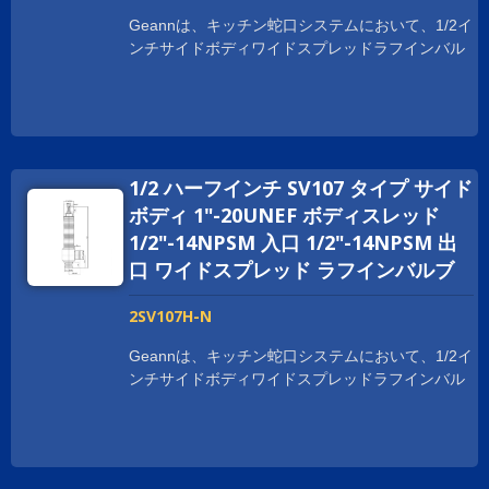
Geannは、キッチン蛇口システムにおいて、1/2イ
ンチサイドボディワイドスプレッドラフインバル
ブをいくつかの利点で提供しています。 ボディは
鍛造プロセスで作られており、取り付けや使用時
に強度と耐久性を提供します。 Geann サイドボ
ディ広範囲のラフインバルブは、NSF、cUPC、
WRAS、ACS、DVGW、WATERMARKなど、世界
1/2 ハーフインチ SV107 タイプ サイド
中の衛生認証を取得しています。 世界中でビジネ
スを拡大するために、お客様をサポートしていま
ボディ 1"-20UNEF ボディスレッド
す。 スレッドサイズは、顧客の要求に応じてカス
1/2"-14NPSM 入口 1/2"-14NPSM 出
タマイズされており、1-20UNEF、G 1/2、および
口 ワイドスプレッド ラフインバルブ
M28XP1.5などがあります。
2SV107H-N
Geannは、キッチン蛇口システムにおいて、1/2イ
ンチサイドボディワイドスプレッドラフインバル
ブをいくつかの利点で提供しています。 ボディは
鍛造プロセスで作られており、取り付けや使用時
に強度と耐久性を提供します。 Geann サイドボ
ディ広範囲のラフインバルブは、NSF、cUPC、