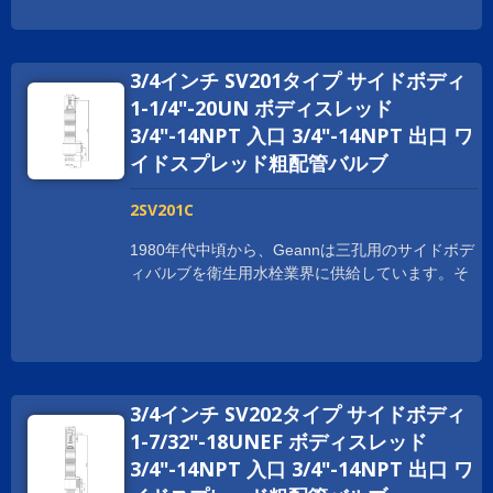
応えるために、Geann サイドボディはNSF
61/9、CUPC、WRAS、ACS、KTW-DVGW、
W270、Watermarkなど、さまざまな国際的な認証
3/4インチ SV201タイプ サイドボディ
を取得しています。また、お客様に製品責任保険
の補償も提供しています。 Geann サイドボディ
1-1/4"-20UN ボディスレッド
バルブは、Geann の高品質セラミックディスクカ
3/4"-14NPT 入口 3/4"-14NPT 出口 ワ
ートリッジで完成されています。コンポーネント
イドスプレッド粗配管バルブ
は最高品質の真鍮棒を使用して加工されていま
す。収率は99.997%以上です。標準プログラムに
2SV201C
加えて、お客様専用のカートリッジも適用可能で
す。 Geannは、一体鍛造のサイドボディや接続
1980年代中頃から、Geannは三孔用のサイドボデ
ポイントを減らし、シール性能を向上させるな
ィバルブを衛生用水栓業界に供給しています。そ
ど、さまざまなスタイルのサイドボディバルブの
れ以来、Geannは顧客の特定の要件に応えるため
開発に取り組んでいます。また、リードフリーの
に常に拡大しています。 世界中の顧客の要求に
サイドバルブも製造しており、さまざまなお客様
応えるために、Geann サイドボディはNSF
の要求に応えています。
61/9、CUPC、WRAS、ACS、KTW-DVGW、
W270、Watermarkなど、さまざまな国際的な認証
3/4インチ SV202タイプ サイドボディ
を取得しています。また、お客様に製品責任保険
の補償も提供しています。 Geann サイドボディ
1-7/32"-18UNEF ボディスレッド
バルブは、Geann の高品質セラミックディスクカ
3/4"-14NPT 入口 3/4"-14NPT 出口 ワ
ートリッジで完成されています。コンポーネント