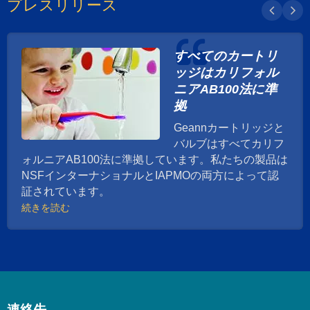
プレスリリース
ートリッジで完成されています。コンポーネント
は最高品質の真鍮棒を使用して加工されていま
す。収率は99.997%以上です。標準プログラムに
加えて、お客様専用のカートリッジも適用可能で
すべてのカートリ
す。 Geannは、一体鍛造のサイドボディや接続
ッジはカリフォル
ポイントを減らし、シール性能を向上させるな
ニアAB100法に準
ど、さまざまなスタイルのサイドボディバルブの
拠
開発に取り組んでいます。また、リードフリーの
サイドバルブも製造しており、さまざまなお客様
Geannカートリッジと
の要求に応えています。
バルブはすべてカリフ
ォルニアAB100法に準拠しています。私たちの製品は
NSFインターナショナルとIAPMOの両方によって認
証されています。
続きを読む
連絡先