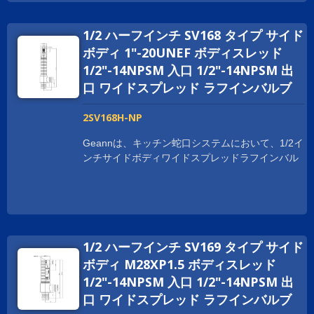
ディ広範囲のラフインバルブは、NSF、cUPC、
WRAS、ACS、DVGW、WATERMARKなど、世界
1/2 ハーフインチ SV168 タイプ サイド
中の衛生認証を取得しています。 世界中でビジネ
スを拡大するために、お客様をサポートしていま
ボディ 1"-20UNEF ボディスレッド
す。 スレッドサイズは、顧客の要求に応じてカス
1/2"-14NPSM 入口 1/2"-14NPSM 出
タマイズされており、1-20UNEF、G 1/2、および
口 ワイドスプレッド ラフインバルブ
M28XP1.5などがあります。
2SV168H-NP
Geannは、キッチン蛇口システムにおいて、1/2イ
ンチサイドボディワイドスプレッドラフインバル
ブをいくつかの利点で提供しています。 ボディは
鍛造プロセスで作られており、取り付けや使用時
に強度と耐久性を提供します。 Geann サイドボ
ディ広範囲のラフインバルブは、NSF、cUPC、
WRAS、ACS、DVGW、WATERMARKなど、世界
1/2 ハーフインチ SV169 タイプ サイド
中の衛生認証を取得しています。 世界中でビジネ
スを拡大するために、お客様をサポートしていま
ボディ M28XP1.5 ボディスレッド
す。 スレッドサイズは、顧客の要求に応じてカス
1/2"-14NPSM 入口 1/2"-14NPSM 出
タマイズされており、1-20UNEF、G 1/2、および
口 ワイドスプレッド ラフインバルブ
M28XP1.5などがあります。