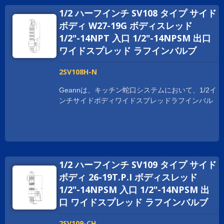
WRAS、ACS、DVGW、WATERMARKなど、世界
1/2 ハーフインチ SV108 タイプ サイド
中の衛生認証を取得しています。 世界中でビジネ
スを拡大するために、お客様をサポートしていま
ボディ W27-19G ボディスレッド
す。 スレッドサイズは、顧客の要求に応じてカス
1/2"-14NPT 入口 1/2"-14NPSM 出口
タマイズされており、1-20UNEF、G 1/2、および
ワイドスプレッド ラフインバルブ
M28XP1.5などがあります。
2SV108H-N
Geannは、キッチン蛇口システムにおいて、1/2イ
ンチサイドボディワイドスプレッドラフインバル
ブをいくつかの利点で提供しています。 ボディは
鍛造プロセスで作られており、取り付けや使用時
に強度と耐久性を提供します。 Geann サイドボ
ディ広範囲のラフインバルブは、NSF、cUPC、
WRAS、ACS、DVGW、WATERMARKなど、世界
1/2 ハーフインチ SV109 タイプ サイド
中の衛生認証を取得しています。 世界中でビジネ
スを拡大するために、お客様をサポートしていま
ボディ 26-19T.P.I ボディスレッド
す。 スレッドサイズは、顧客の要求に応じてカス
1/2"-14NPSM 入口 1/2"-14NPSM 出
タマイズされており、1-20UNEF、G 1/2、および
口 ワイドスプレッド ラフインバルブ
M28XP1.5などがあります。
2SV109-CH