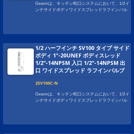
Geannは、キッチン蛇口システムにおいて、1/2イ
ンチサイドボディワイドスプレッドラフインバル
ブをいくつかの利点で提供しています。 ボディは
鍛造プロセスで作られており、取り付けや使用時
に強度と耐久性を提供します。 Geann サイドボ
ディ広範囲のラフインバルブは、NSF、cUPC、
WRAS、ACS、DVGW、WATERMARKなど、世界
1/2 ハーフインチ SV100 タイプ サイド
中の衛生認証を取得しています。 世界中でビジネ
スを拡大するために、お客様をサポートしていま
ボディ 1"-20UNEF ボディスレッド
す。 スレッドサイズは、顧客の要求に応じてカス
1/2"-14NPSM 入口 1/2"-14NPSM 出
タマイズされており、1-20UNEF、G 1/2、および
口 ワイドスプレッド ラフインバルブ
M28XP1.5などがあります。
2SV100C-N
Geannは、キッチン蛇口システムにおいて、1/2イ
ンチサイドボディワイドスプレッドラフインバル
ブをいくつかの利点で提供しています。 ボディは
鍛造プロセスで作られており、取り付けや使用時
に強度と耐久性を提供します。 Geann サイドボ
ディ広範囲のラフインバルブは、NSF、cUPC、
WRAS、ACS、DVGW、WATERMARKなど、世界