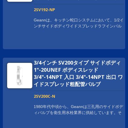
2SV192-NP
Geannは、キッチン蛇口システムにおいて、1/2イ
ンチサイドボディワイドスプレッドラフインバル
ブをいくつかの利点で提供しています。 ボディは
鍛造プロセスで作られており、取り付けや使用時
に強度と耐久性を提供します。 Geann サイドボ
ディ広範囲のラフインバルブは、NSF、cUPC、
WRAS、ACS、DVGW、WATERMARKなど、世界
3/4インチ SV200タイプ サイドボディ
中の衛生認証を取得しています。 世界中でビジネ
スを拡大するために、お客様をサポートしていま
1"-20UNEF ボディスレッド
す。 スレッドサイズは、顧客の要求に応じてカス
3/4"-14NPT 入口 3/4"-14NPT 出口 ワ
タマイズされており、1-20UNEF、G 1/2、および
イドスプレッド粗配管バルブ
M28XP1.5などがあります。
2SV200C-N
1980年代中頃から、Geannは三孔用のサイドボデ
ィバルブを衛生用水栓業界に供給しています。そ
れ以来、Geannは顧客の特定の要件に応えるため
に常に拡大しています。 世界中の顧客の要求に