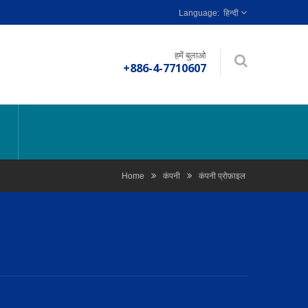
हिन्दी
हमें बुलाओ
+886-4-7710607
Home
कंपनी
कंपनी प्रोफ़ाइल