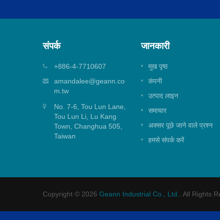
संपर्क
जानकारी
25 मिमी टॉप सील मिक्सर कार्ट्रिज
+886-4-7710607
मुख पृष्ठ
 सिरेमिक
शॉवर एप्लिकेशन के लिए 25 मिमी टॉप सील मिक्सर
amandalee@geann.co
कंपनी
कार्ट्रिज।
m.tw
उत्पाद लाइन
No. 7-6, Tou Lun Lane,
अधिक पढ़ें
समाचार
Tou Lun Li, Lu Kang
अक्सर पूछे जाने वाले प्रश्न
Town, Changhua 505,
Taiwan
हमसे संपर्क करें
Copyright © 2026
Geann Industrial Co., Ltd.
. All Rights 