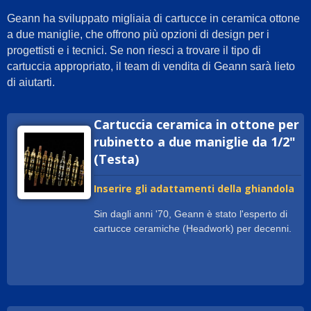
Geann ha sviluppato migliaia di cartucce in ceramica ottone
a due maniglie, che offrono più opzioni di design per i
progettisti e i tecnici. Se non riesci a trovare il tipo di
cartuccia appropriato, il team di vendita di Geann sarà lieto
di aiutarti.
Cartuccia ceramica in ottone per
rubinetto a due maniglie da 1/2"
(Testa)
Inserire gli adattamenti della ghiandola
Sin dagli anni '70, Geann è stato l'esperto di
cartucce ceramiche (Headwork) per decenni.
Dotato delle macchine CNC più avanzate e di
un centro di assemblaggio automatico, Geann
è in grado di soddisfare qualsiasi richiesta in
modo rapido ed efficiente. Inoltre, i nostri
materiali di alta qualità come il ottone senza