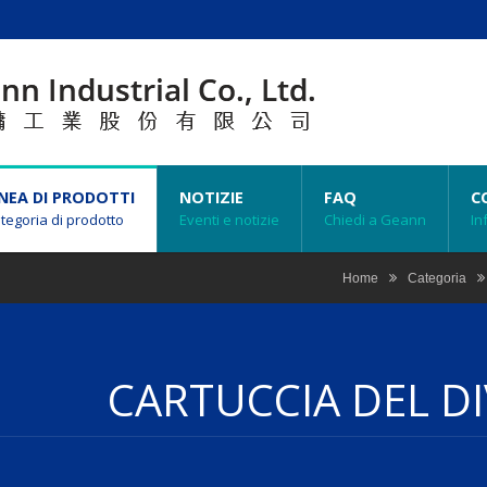
INEA DI PRODOTTI
NOTIZIE
FAQ
C
tegoria di prodotto
Eventi e notizie
Chiedi a Geann
In
Home
Categoria
CARTUCCIA DEL D