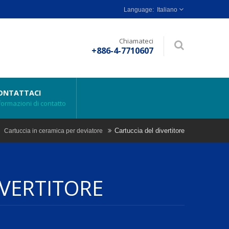
Italiano
Chiamateci
+886-4-7710607
ONTATTACI
formazioni di contatto
Cartuccia del divertitore
Cartuccia in ceramica per deviatore
IVERTITORE