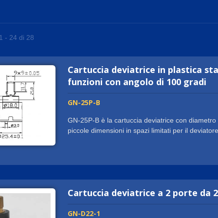
1 - 24 di 28
Cartuccia deviatrice in plastica s
funzioni con angolo di 100 gradi
GN-25P-B
GN-25P-B è la cartuccia deviatrice con diametro 
piccole dimensioni in spazi limitati per il deviat
mm in quadrato) per la cartuccia a livello singo
da 25 mm e non è necessario progettare altre ma
essere installata in qualsiasi corpo valvola con 
angolo di funzionamento di 100 gradi fornisce un
ciascun lato.
Cartuccia deviatrice a 2 porte da 
GN-D22-1