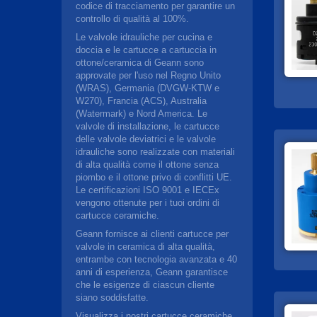
codice di tracciamento per garantire un
controllo di qualità al 100%.
Le valvole idrauliche per cucina e
doccia e le cartucce a cartuccia in
ottone/ceramica di Geann sono
approvate per l'uso nel Regno Unito
(WRAS), Germania (DVGW-KTW e
W270), Francia (ACS), Australia
(Watermark) e Nord America. Le
valvole di installazione, le cartucce
delle valvole deviatrici e le valvole
idrauliche sono realizzate con materiali
di alta qualità come il ottone senza
piombo e il ottone privo di conflitti UE.
Le certificazioni ISO 9001 e IECEx
vengono ottenute per i tuoi ordini di
cartucce ceramiche.
Geann fornisce ai clienti cartucce per
valvole in ceramica di alta qualità,
entrambe con tecnologia avanzata e 40
anni di esperienza, Geann garantisce
che le esigenze di ciascun cliente
siano soddisfatte.
Visualizza i nostri cartucce ceramiche