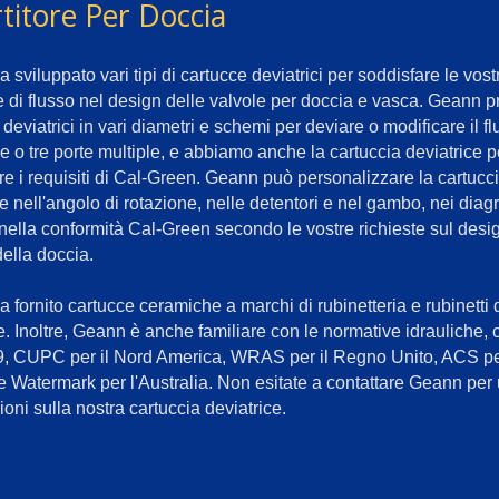
titore Per Doccia
sviluppato vari tipi di cartucce deviatrici per soddisfare le vost
 di flusso nel design delle valvole per doccia e vasca. Geann 
deviatrici in vari diametri e schemi per deviare o modificare il f
e o tre porte multiple, e abbiamo anche la cartuccia deviatrice p
re i requisiti di Cal-Green. Geann può personalizzare la cartucc
ce nell'angolo di rotazione, nelle detentori e nel gambo, nei dia
 nella conformità Cal-Green secondo le vostre richieste sul desi
della doccia.
 fornito cartucce ceramiche a marchi di rubinetteria e rubinetti 
. Inoltre, Geann è anche familiare con le normative idrauliche,
, CUPC per il Nord America, WRAS per il Regno Unito, ACS pe
e Watermark per l'Australia. Non esitate a contattare Geann per u
oni sulla nostra cartuccia deviatrice.