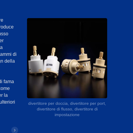
re
produce
lusso
er
ia
grammi di
gn della
di fama
 come
r la
lteriori
divertitore per doccia, divertitore per port,
divertitore di flusso, divertitore di
impostazione