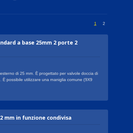
1
2
tandard a base 25mm 2 porte 2
esterno di 25 mm. È progettato per valvole doccia di
ore. È possibile utilizzare una maniglia comune (9X9
lo da 25 mm per azionare questa cartuccia deviatore
niglie specializzate. Questa cartuccia deviatore può
cartuccia a livello singolo standard da 25 mm. Un
a maggiore sensibilità nel deviare l'acqua verso
22 mm in funzione condivisa