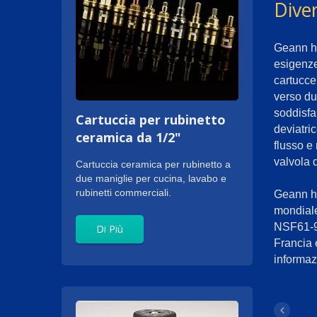
Diver
Geann ha 
esigenze
cartucce 
verso du
soddisfa
Cartuccia per rubinetto
deviatri
ceramica da 1/2"
flusso e
valvola 
Cartuccia ceramica per rubinetto a
due maniglie per cucina, lavabo e
rubinetti commerciali.
Geann ha
mondiale
NSF61-9
Di Più
Francia 
informazi