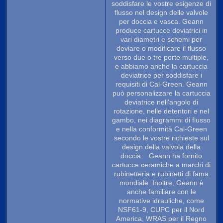
soddisfare le vostre esigenze di
flusso nel design delle valvole
per doccia e vasca. Geann
produce cartucce deviatrici in
vari diametri e schemi per
deviare o modificare il flusso
verso due o tre porte multiple,
e abbiamo anche la cartuccia
deviatrice per soddisfare i
requisiti di Cal-Green. Geann
può personalizzare la cartuccia
deviatrice nell'angolo di
rotazione, nelle detentori e nel
gambo, nei diagrammi di flusso
e nella conformità Cal-Green
secondo le vostre richieste sul
design della valvola della
doccia. Geann ha fornito
cartucce ceramiche a marchi di
rubinetteria e rubinetti di fama
mondiale. Inoltre, Geann è
anche familiare con le
normative idrauliche, come
NSF61-9, CUPC per il Nord
America, WRAS per il Regno