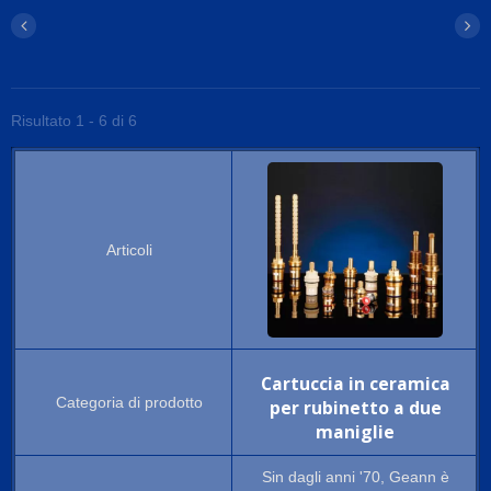
Risultato 1 - 6 di 6
Cartuccia in ceramica
per rubinetto a due
maniglie
Sin dagli anni '70, Geann è