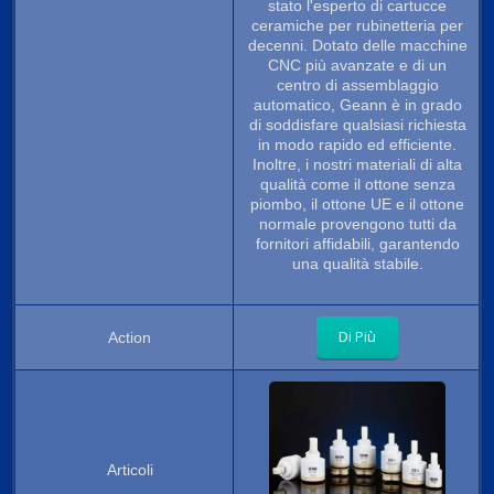
stato l'esperto di cartucce
ceramiche per rubinetteria per
decenni. Dotato delle macchine
CNC più avanzate e di un
centro di assemblaggio
automatico, Geann è in grado
di soddisfare qualsiasi richiesta
in modo rapido ed efficiente.
Inoltre, i nostri materiali di alta
qualità come il ottone senza
piombo, il ottone UE e il ottone
normale provengono tutti da
fornitori affidabili, garantendo
una qualità stabile.
Di Più