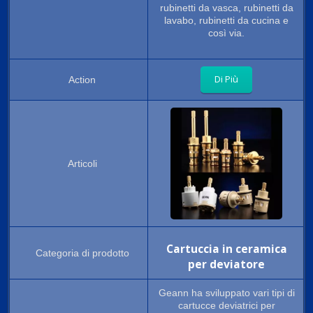
rubinetti da vasca, rubinetti da
lavabo, rubinetti da cucina e
così via.
Di Più
Cartuccia in ceramica
per deviatore
Geann ha sviluppato vari tipi di
cartucce deviatrici per