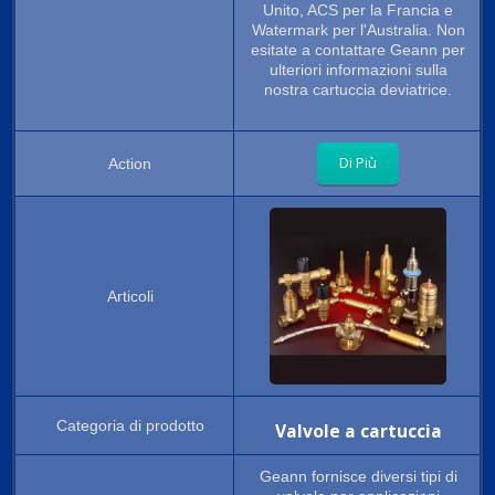
Unito, ACS per la Francia e
Watermark per l'Australia. Non
esitate a contattare Geann per
ulteriori informazioni sulla
nostra cartuccia deviatrice.
Di Più
Valvole a cartuccia
Geann fornisce diversi tipi di