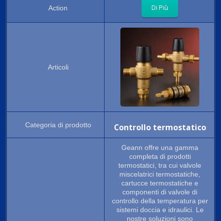
Di Più
Controllo termostatico
Geann offre una gamma
completa di prodotti
termostatici, tra cui valvole
miscelatrici termostatiche,
cartucce termostatiche e
componenti di valvole di
controllo della temperatura per
sistemi doccia e idraulici. Le
nostre soluzioni sono