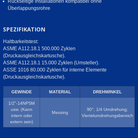
Rückseitige Installationen kompatibel ohne
Überlappungsrohre
SPEZIFIKATION
Haltbarkeitstest:
ASME A112.18.1 500.000 Zyklen
(Druckausgleichskartusche).
ASME A112.18.1 15.000 Zyklen (Umsteller).
ASSE 1016 80.000 Zyklen für interne Elemente
(Druckausgleichskartusche).
GEWINDE
MATERIAL
DREHWINKEL
1/2"-14NPSM
usw. (Kann
90°; 1/4 Umdrehung;
Messing
intern oder
Viertelumdrehungsbereich
extern sein)