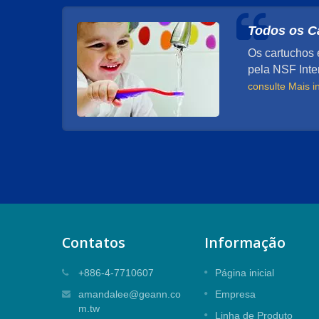
Todos os C
Os cartuchos 
pela NSF Inte
consulte Mais 
Contatos
Informação
Pressão
Cartucho Misturador de Vedação
+886-4-7710607
Página inicial
Superior de 25mm
amandalee@geann.co
Empresa
m.tw
Cartucho misturador de vedação superio
Linha de Produto