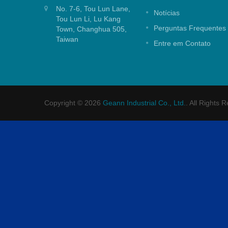
de 25mm para aplicação em chuveiro.
No. 7-6, Tou Lun Lane,
Notícias
Tou Lun Li, Lu Kang
consulte Mais informação
Perguntas Frequentes
Town, Changhua 505,
Taiwan
Entre em Contato
Copyright © 2026
Geann Industrial Co., Ltd.
. All Rights 