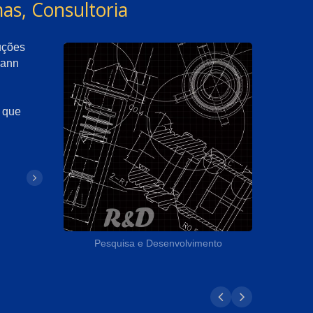
as, Consultoria
uções
eann
á que
Pesquisa e Desenvolvimento