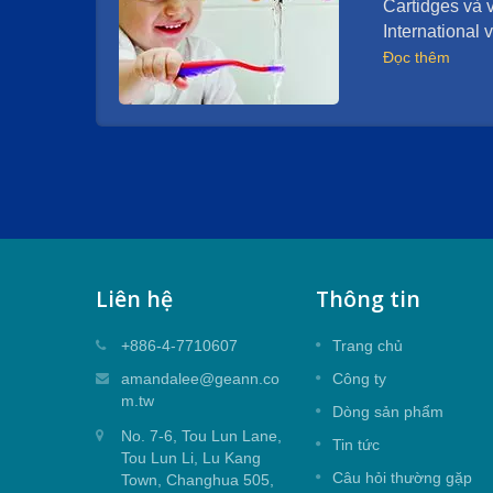
Cartidges và 
International
Đọc thêm
Liên hệ
Thông tin
 35mm
Cartidge trộn seal trên 25mm
+886-4-7710607
Trang chủ
ế cho ứng
Cartidge trộn seal trên 25mm cho ứng
amandalee@geann.co
Công ty
dụng vòi sen.
m.tw
Dòng sản phẩm
No. 7-6, Tou Lun Lane,
Đọc thêm
Tin tức
Tou Lun Li, Lu Kang
Câu hỏi thường gặp
Town, Changhua 505,