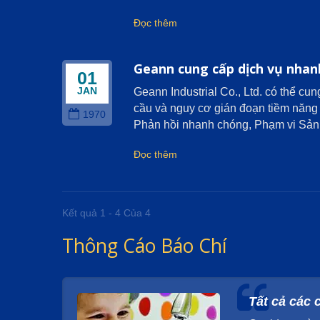
Đọc thêm
Geann cung cấp dịch vụ nhan
01
JAN
Geann Industrial Co., Ltd. có thể c
cầu và nguy cơ gián đoạn tiềm năng
1970
Phản hồi nhanh chóng, Phạm vi Sản
Đọc thêm
Kết quả 1 - 4 Của 4
Thông Cáo Báo Chí
Tất cả các 