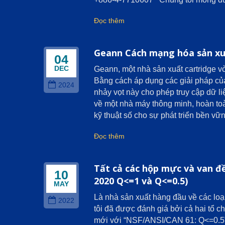
Đọc thêm
Geann Cách mạng hóa sản xu
04
DEC
Geann, một nhà sản xuất cartridge 
Bằng cách áp dụng các giải pháp củ
2024
nhảy vọt này cho phép truy cập dữ 
về một nhà máy thông minh, hoàn toà
kỹ thuật số cho sự phát triển bền vữn
Đọc thêm
Tất cả các hộp mực và van đ
10
2020 Q<=1 và Q<=0.5)
MAY
Là nhà sản xuất hàng đầu về các loạ
2022
tôi đã được đánh giá bởi cả hai tổ 
mới với “NSF/ANSI/CAN 61: Q<=0.5” t