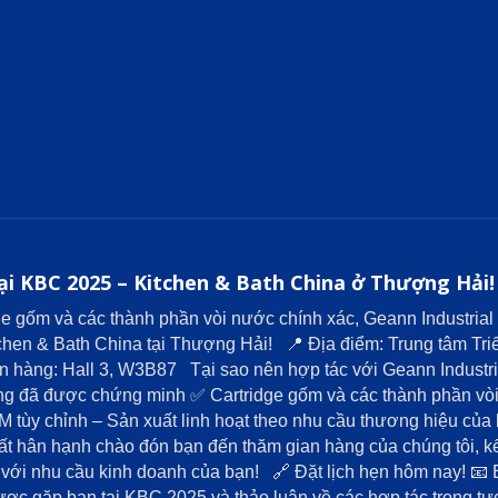
i KBC 2025 – Kitchen & Bath China ở Thượng Hải!
ge gốm và các thành phần vòi nước chính xác, Geann Industria
tchen & Bath China tại Thượng Hải! 📍 Địa điểm: Trung tâm T
ian hàng: Hall 3, W3B87 Tại sao nên hợp tác với Geann Indus
ợng đã được chứng minh ✅ Cartridge gốm và các thành phần vòi
 tùy chỉnh – Sản xuất linh hoạt theo nhu cầu thương hiệu c
 hân hạnh chào đón bạn đến thăm gian hàng của chúng tôi, kết
 với nhu cầu kinh doanh của bạn! 🔗 Đặt lịch hẹn hôm nay! 
 gặp bạn tại KBC 2025 và thảo luận về các hợp tác trong tươ