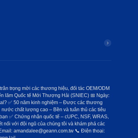
l trân trọng mời các thương hiệu, đối tác OEM/ODM
riển lãm Quốc tế Mới Thượng Hải (SNIEC) 📅 Ngày:
trial? ✅ 50 năm kinh nghiệm – Được các thương
 nước chất lượng cao – Bền và tuân thủ các tiêu
ủa bạn ✅ Chứng nhận quốc tế – cUPC, NSF, WRAS,
 nối với đội ngũ của chúng tôi và khám phá các
 Email: amandalee@geann.com.tw 📞 Điện thoại:
ng lai!