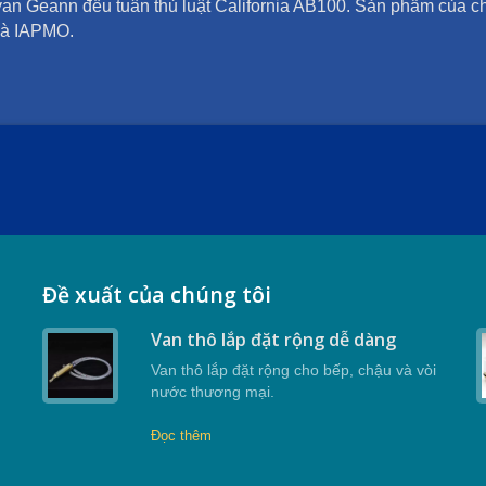
van Geann đều tuân thủ luật California AB100. Sản phẩm của 
 và IAPMO.
Đề xuất của chúng tôi
Van thô lắp đặt rộng dễ dàng
Van thô lắp đặt rộng cho bếp, chậu và vòi
nước thương mại.
Đọc thêm