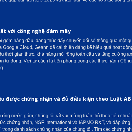
ất với công nghệ đám mây
vòi gốm hàng đầu, đang thúc đẩy chuyển đổi số thông qua một 
a Google Cloud, Geann đã cải thiện đáng kể hiệu quả hoạt độ
liệu thời gian thực, khả năng mở rộng toàn cầu và tăng cường
n tự động. Với tư cách là tiên phong trong các thực hành Côn
g.
ều được chứng nhận và đủ điều kiện theo Luật AB1
i ống nước gốm, chúng tôi rất vui mừng tuân thủ theo tiêu ch
chức chứng nhận, NSF International và IAPMO R&T, và đáp ứng Lu
rong danh sách chứng nhận của chúng tôi. Tìm các chứng nhận 