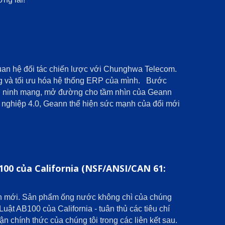
quan hệ đối tác chiến lược với Chunghwa Telecom.
ng và tối ưu hóa hệ thống ERP của mình. Bước
 an ninh mạng, mở đường cho tầm nhìn của Geann
g nghiệp 4.0, Geann thể hiện sức mạnh của đổi mới
00 của California (NSF/ANSI/CAN 61:
uẩn mới. Sản phẩm ống nước không chì của chúng
ật AB100 của California - tuân thủ các tiêu chí
chính thức của chúng tôi trong các liên kết sau.