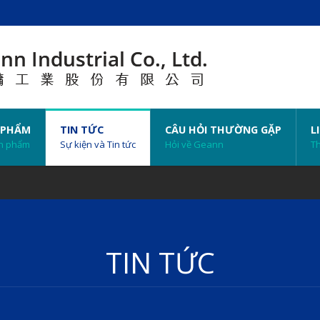
 PHẨM
TIN TỨC
CÂU HỎI THƯỜNG GẶP
L
n phẩm
Sự kiện và Tin tức
Hỏi về Geann
Th
TIN TỨC