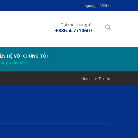
Việt
Gọi cho chúng tôi
+886-4-7710607
IÊN HỆ VỚI CHÚNG TÔI
ông tin liên hệ
Home
Tin tức