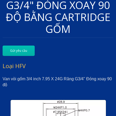
G3/4" ĐÓNG XOAY 90
ĐỘ BẰNG CARTRIDGE
GỐM
Gửi yêu cầu
Loại HFV
Van vòi gốm 3/4 inch 7.95 X 24G Răng G3/4" Đóng xoay 90
độ