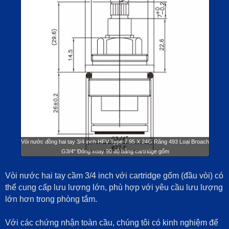
Vòi nước đồng hai tay 3/4 inch HFV Type 7.95 X 24G Răng 493 Loại Broach
G3/4" Đóng xoay 90 độ bằng cartridge gốm
Vòi nước hai tay cầm 3/4 inch với cartridge gốm (đầu vòi) có
thể cung cấp lưu lượng lớn, phù hợp với yêu cầu lưu lượng
lớn hơn trong phòng tắm.
Với các chứng nhận toàn cầu, chúng tôi có kinh nghiệm để