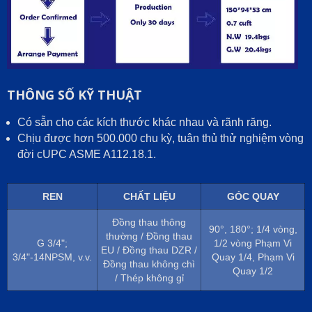
THÔNG SỐ KỸ THUẬT
Có sẵn cho các kích thước khác nhau và rãnh răng.
Chịu được hơn 500.000 chu kỳ, tuân thủ thử nghiệm vòng
đời cUPC ASME A112.18.1.
REN
CHẤT LIỆU
GÓC QUAY
Đồng thau thông
90°, 180°; 1/4 vòng,
thường / Đồng thau
G 3/4";
1/2 vòng Phạm Vi
EU / Đồng thau DZR /
3/4"-14NPSM, v.v.
Quay 1/4, Phạm Vi
Đồng thau không chì
Quay 1/2
/ Thép không gỉ