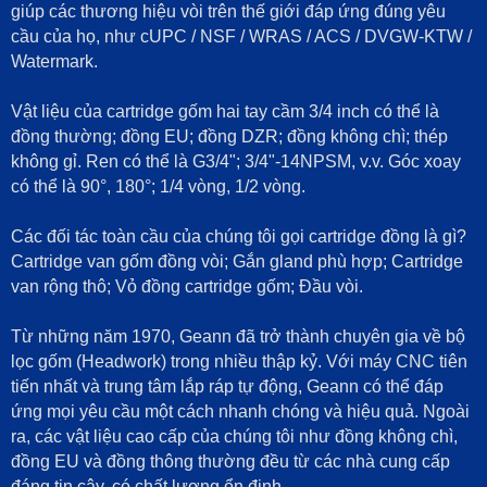
giúp các thương hiệu vòi trên thế giới đáp ứng đúng yêu
cầu của họ, như cUPC / NSF / WRAS / ACS / DVGW-KTW /
Watermark.
Vật liệu của cartridge gốm hai tay cầm 3/4 inch có thể là
đồng thường; đồng EU; đồng DZR; đồng không chì; thép
không gỉ. Ren có thể là G3/4"; 3/4"-14NPSM, v.v. Góc xoay
có thể là 90°, 180°; 1/4 vòng, 1/2 vòng.
Các đối tác toàn cầu của chúng tôi gọi cartridge đồng là gì?
Cartridge van gốm đồng vòi; Gắn gland phù hợp; Cartridge
van rộng thô; Vỏ đồng cartridge gốm; Đầu vòi.
Từ những năm 1970, Geann đã trở thành chuyên gia về bộ
lọc gốm (Headwork) trong nhiều thập kỷ. Với máy CNC tiên
tiến nhất và trung tâm lắp ráp tự động, Geann có thể đáp
ứng mọi yêu cầu một cách nhanh chóng và hiệu quả. Ngoài
ra, các vật liệu cao cấp của chúng tôi như đồng không chì,
đồng EU và đồng thông thường đều từ các nhà cung cấp
đáng tin cậy, có chất lượng ổn định.