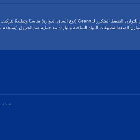
يعتبر الكارتريد القابل للعكس للتوازن الضغط المتكرر لـ Geann (نوع الساق الدوارة) مناسبًا وتقليديًا 
وازن الضغط لتطبيقات المياه الساخنة والباردة مع حماية ضد الحروق. يُستخدم 
م ومنتجاتنا للكارتريد القابل للعكس للتوازن الضغط المتكرر (نوع الساق الدوا
مصنوعة بتركيبة قابلة للعكس تتناسب مع متطلبات السباكة المقابلة للجدار. تمتلك Geann كارتشر متوازن
للضغط قابل للعكس (نوع الساق الدوارة) معتمد من IAPMO / UPC / CSA / NSF، متين لاختبار دورة الحياة
م القلب السيراميكي ذو الساق النحاسية الدوارة لصنبور المقبض الدوار التقليدي وهو
حفاظ على درجة حرارة الإخراج ثابتة استجابةً لتغيرات ضغط المياه الساخنة
م للقضاء على التدفق المتبادل. يتجنب الفشل بسبب ترسبات المعادن مما يجعله مث
نتيجة 1 - 2 من 2