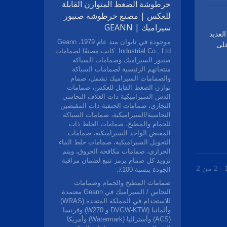
خرطوشة الضغط المتوازن القابلة
للعكس | مصنع خرطوشة صنبور
سيراميك | GEANN
لتركيب العديد
موجودة في تايوان منذ عام 1979، Geann
على
Industrial Co., Ltd. كانت مصنعًا لصمامات
رة)
صنبور السيراميك وصمامات السباكة.
منتجاتهم الرئيسية لصمامات السباكة
والصمامات السيراميك تشمل، صمام
توازن الضغط القابل للعكس، صمامات
الدش السيراميكية ذات الغلاف النحاسي
التجاري، صمامات الحنفية ذات المقبضين
اليًا
النحاسية/السيراميكية، صمامات السباكة
للحمام والمطبخ، صمامات الخلط ذات
المقبض الواحد السيراميكية، صمامات
التحويل السيراميكية، صمامات خلط الماء
الحراري، صمامات مكافحة الحروق، ويتم
تزويد كل صمام برمز تتبع لضمان مراقبة
الجودة بنسبة 100٪.
صمامات المطبخ والحمام وصمامات
النحاس / السيراميك في Geann معتمدة
للاستخدام في المملكة المتحدة (WRAS)
وألمانيا (DVGW-KTW و W270) وفرنسا
(ACS) وأستراليا (Watermark) وأمريكا