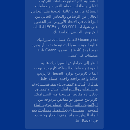
الشمالية. تتم تصنيع صمامات التركيب
الأولي وبطاقات صمام التوجيه وصمامات
السباكة من مواد عالية الجودة مثل النحاس
الخالي من الرصاص والنحاس الخالي من
النزاعات في الاتحاد الأوروبي. تم الحصول
على شهادات ISO 9001 و IECEx لطلبات
الكرتوش الخزفي الخاصة بك.
تقدم Geann للعملاء صمامات سيراميك
عالية الجودة، سواءً بتقنية متقدمة أو بخبرة
تمتد لمدة 40 عامًا، تضمن Geann تلبية
متطلبات كل عميل.
انظر إلى خراطيش السيراميك عالية
الجودة وصمامات السباكة
كارتريدج توجيه
الماء
,
كارتريدج توازن الضغط
,
كارتريدج
خلاط واحد برافعة واحدة
,
صمام خلط
حراري
,
كارتريدج صنبور ذو مقابض مزدوجة
من النحاس والسيراميك
,
كارتريدج صنبور
تجاري ذو مقابض مزدوجة من السيراميك
,
كارتريدج صنبور ذو مقابض مزدوجة من
البلاستيك والسيراميك
,
صمام توجيه الماء
للحوض
,
صمام توازن الضغط
,
صمام توجيه
الماء الدوار
,
صمام توقف الجدار
ولا تتردد
في
الاتصال بنا
.