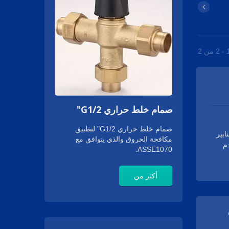
صمام خلط حراري G1/2"
صمام خلط حراري G1/2" لتطبيق
نابير
مكافحة الحروق والذي يتوافق مع
م
ASSE1070.
 ذو الجذع المربع بقياس 40 مم للصنابير
يرات
أكثر من
ات