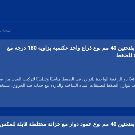
نتيجة 1 - 2 من 2
قاعدة موزع بلاستيكية بفتحتين 40 مم نوع ذراع واحد عكسية بزاوية 180 درجة مع
 للضغط
يعتبر الكارتريد الخاص بـ Geann ذو الرافعة الواحدة للتوازن في الضغط مناسبًا وتقليديًا لتركيب العديد من ص
د لتوازن الضغط لتطبيقات المياه الساخنة والباردة مع حماية ضد الحروق. يستخد
على نطاق واسع في أنظمة الاستحمام. تم تصميم الكارتشر السيراميكي
ويتميز بميزة حصرية للحفاظ على درجة الحرارة الثابتة في الإخراج استجابةً لتغ
ة. نظام الغشاء المصمم للقضاء على التدفق المتبادل. يتجنب الفشل بسبب ترسب
ستخدام في المياه الصعبة.
قاعدة موزع بلاستيكية بفتحتين 40 مم نوع عمود دوار مع خزانة مختلطة قابلة للعكس