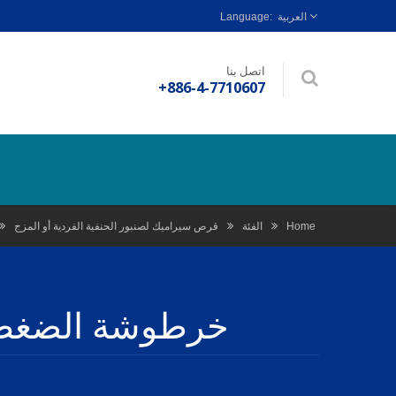
العربية
اتصل بنا
+886-4-7710607
Home
الفئة
قرص سيراميك لصنبور الحنفية الفردية أو المزج
خرطوشة الضغط ا