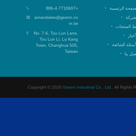
خرطوشة خلط بغطاء علوي 25 مم
صفحة الرئيسية
+886-4-7710607
خرطوشة خلط بغطاء علوي 25 مم لتطبيق
خرطوشة خ
شركة
amandalee@geann.co
الدش.
m.tw
 المنتجات
No. 7-6, Tou Lun Lane,
اقرأ أكثر
أخبار
Tou Lun Li, Lu Kang
أسئلة الشائعة
Town, Changhua 505,
Taiwan
صل بنا
Copyright © 2026
Geann Industrial Co., Ltd.
. All Rights 