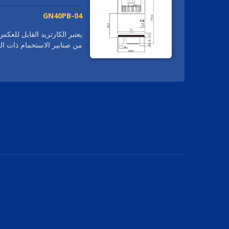
GN40PB-04
من صنابير الاستحمام ذات الت
نطاق واسع في أنظمة الاستحما
250,000 مرة. تم تصمي
مصنوع بميزة حصرية واحدة لل
والباردة. نظام الغشاء المصم
للاستخدام في المياه الصعبة.