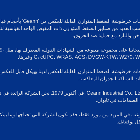
تُصنع منتجات خرطوشة الضغط المتوازن القابلة للعكس من 'nn
سب العديد من صنابير الضغط المتوازن ذات المقبض الواحد القياسية لت
اخن والبارد مع حماية ضد الحروق.
حصلت منتجاتنا ع
G، cUPC، WRAS، ACS، DVGW-KTW، W270،  وغيرها.
جات خرطوشة الضغط المتوازن القابلة للعكس لدينا بهيكل قابل للعكس
ت السباكة للجدران المعاكسة.
تأسست Geann Industrial Co., Ltd. في أكتوبر 1979. نحن الشركة الرا
لصمامات في تايوان.
رغب في المزيد من مورد فقط، فقد نكون الشركة التي تحتاجها وما يمكنن
ل توقعاتك.