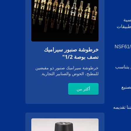
Gea' بأحجام قياسية
طبيقات
لى مجموعة متنوعة من الشهادات الدولية المعترف بها، مثل NSF61/9-
خرطوشة صنبور سيراميك
نصف بوصة 1/2"
 يتناسب
خرطوشة سيراميك صنبور ذو مقبضين
للمطبخ، الحوض والصنابير التجارية.
ئدة في تصنيع
أكثر من
ا تقديمه