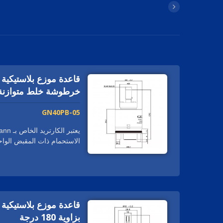
خرطوشة خلط متوازنة
GN40PB-05
الاستحمام ذات المقبض الواح
ذات المقبض الواحد التقليدي 
ضغط المياه الساخنة والبارد
المعادن مما يجعله مثاليًا للا
بزاوية 180 درجة