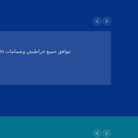
تتوافق جميع خراطيش وصمامات Geann مع قانون كاليفورنيا AB100. منتجاتنا معتمدة من NSF International و IAPMO.