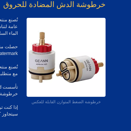
خرطوشة الدش المضادة للحروق
عامة لتنا
الماء الس
Watermark
تُصنع منت
مع متطلبا
خرطوشة ا
خرطوشة الضغط المتوازن القابلة للعكس
إذا كنت ت
سيتجاوز ك