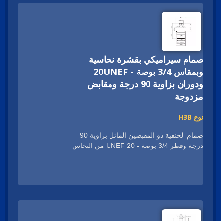
وDVGW-KTW وWatermark، يُعتمد على هذا
المنتج من قبل العلامات التجارية العالمية
للخلاطات للاستخدامات السكنية والتجارية.
صمام سيراميكي بقشرة نحاسية
وبمقاس 3/4 بوصة - 20UNEF
ودوران بزاوية 90 درجة ومقابض
مزدوجة
نوع HBB
صمام الحنفية ذو المقبضين المائل بزاوية 90
درجة وقطر 3/4 بوصة - 20 UNEF من النحاس
والسيراميك (العمل الرأسي) هو صمام صغير
الحجم يوفر معدل تدفق كافٍ وتجربة تشغيل
سلسة للحنفية المصممة الخاصة بك. تتمتع
خراطيش Geann والمحولات بشهادات عالمية
وستساعدك هذه الشهادات في اجتياز عملية
الحصول على شهادة المنتج بسرعة وبسهولة
تامة. تقدم Geann تصاميم قابلة للتخصيص