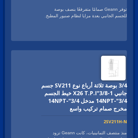
توفر Geann صمامًا متفرقعًا بنصف بوصة
للجسم الجانبي بعدة مزايا لنظام صنبور المطبخ.
تم تصنيع الجسم باستخدام عملية التزوير التي
توفر قوة ومتانة في التركيب والاستخدام. صمام
Geann الجانبي للجسم العريض للتركيب المبدئي
لديه شهادات صحية عالمية مثل NSF و cUPC و
WRAS و ACS و DVGW و WATERMARK.
يدعم عملائنا في توسيع أعمالهم حول العالم. حجم
الخيط مخصص حسب طلب العميل، مثل 1-
20UNEF، G 1/2 و M28XP1.5.
3/4 بوصة ثلاثة أرباع نوع SV211 جسم
جانبي 1-3/8"X26 T.P.I خيط الجسم
3/4"-14NPT مدخل 3/4"-14NPT
مخرج صمام تركيب واسع
2SV211H-N
منذ منتصف الثمانينيات، كانت Geann تزود