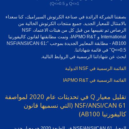
Q<=1 و Q<=0.5)
بصفتنا الشركة الرائدة في صناعة الكرتوش السيراميك، كنا سعداء
بالامتثال للمعيار الجديد. جميع منتجات الكرتوش الخالية من
الرصاص تم تقييمها من قبل كل من هيئات الاعتماد، NSF
International و IAPMO R&T، وتمت مطابقتها لقانون كاليفورنيا
AB100 - مطابقة المعايير الجديدة بموجب "NSF/ANSI/CAN 61:
Q<=0.5" في قائمة شهاداتنا.
ابحث عن شهاداتنا الرسمية في الروابط التالية.
القائمة الرسمية في NSF الدولية
القائمة الرسمية في IAPMO R&T
تقليل معيار Q في تحديثات عام 2020 لمواصفة
NSF/ANSI/CAN 61 (التي نسميها قانون
كاليفورنيا AB100)
المعيار NSF/ANSI/CAN 61 في الطبعة 2020 هو معيار جديد