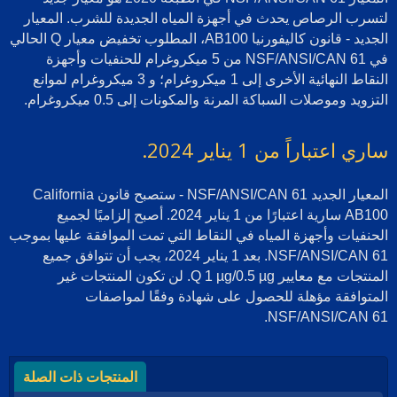
لتسرب الرصاص يحدث في أجهزة المياه الجديدة للشرب. المعيار
الجديد - قانون كاليفورنيا AB100، المطلوب تخفيض معيار Q الحالي
في NSF/ANSI/CAN 61 من 5 ميكروغرام للحنفيات وأجهزة
النقاط النهائية الأخرى إلى 1 ميكروغرام؛ و 3 ميكروغرام لموانع
التزويد وموصلات السباكة المرنة والمكونات إلى 0.5 ميكروغرام.
ساري اعتباراً من 1 يناير 2024.
المعيار الجديد NSF/ANSI/CAN 61 - ستصبح قانون California
AB100 سارية اعتبارًا من 1 يناير 2024. أصبح إلزاميًا لجميع
الحنفيات وأجهزة المياه في النقاط التي تمت الموافقة عليها بموجب
NSF/ANSI/CAN 61. بعد 1 يناير 2024، يجب أن تتوافق جميع
المنتجات مع معايير Q 1 µg/0.5 µg. لن تكون المنتجات غير
المتوافقة مؤهلة للحصول على شهادة وفقًا لمواصفات
NSF/ANSI/CAN 61.
المنتجات ذات الصلة