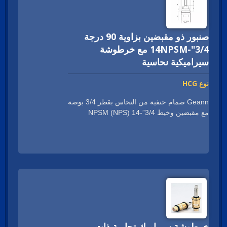
لتناسب بشكل أفضل أجسام ومقابض صنابيرك
الحالية أو الصنابير التي تعتزم تطويرها.
صنبور ذو مقبضين بزاوية 90 درجة
3/4"-14NPSM مع خرطوشة
سيراميكية نحاسية
نوع HCG
Geann صمام حنفية من النحاس بقطر 3/4 بوصة
مع مقبضين وخيط 3/4”-14 NPSM (NPS)
لتركيب صمام الدش. تم تصميم ارتفاع الكارتريدج
بـ 26 ملم موحد ليتناسب مع معظم أجسام صمام
الدش بقطر 3/4 بوصة. لا حاجة لتغيير تفاصيل
التصنيع على جسم الصمام، ستتناسب كارتشريدج
Geann قطعة ثنائية المقابض من النحاس بقطر
3/4 بوصة تمامًا مع جسم الصمام الحالي الخاص
بك دون الحاجة إلى أي تعديل. Geann صمام
الحنفية ذو المقبضين والصدفة النحاسية بقطر
3/4 بوصة يحمل شهادات عالمية، ولا داعي للقلق
بشأن الامتثال. بفضل خبرتها الطويلة في الحصول
خرطوشة سيراميك تجارية ذات