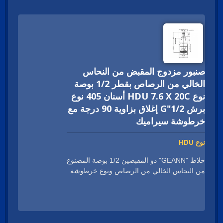
صنبور مزدوج المقبض من النحاس
الخالي من الرصاص بقطر 1/2 بوصة
نوع HDU 7.6 X 20C أسنان 405 نوع
برش 1/2"G إغلاق بزاوية 90 درجة مع
خرطوشة سيراميك
نوع HDU
خلاط "GEANN" ذو المقبضين 1/2 بوصة المصنوع
من النحاس الخالي من الرصاص ونوع خرطوشة
السيراميك HDU هو الحل المثالي لخلاطات
المطبخ والحمام ذات المقبضين. تم تصميمه ليدوم
طويلاً وبجودة معتمدة، تضمن هذه الخرطوشة
السيراميكية تشغيلًا سلسًا وتدفقًا متسقًا للمياه.
مع شهادات مثل cUPC وNSF وWRAS وACS