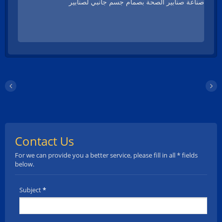
صناعة صنابير الصحة بصمام جسم جانبي لصنابير
ثلاثية الثقوب. منذ ذلك الحين، توسعت Geann
باستمرار لتلبية متطلبات العملاء المحددة. لتلبية
طلبات العملاء في جميع أنحاء العالم ، حصلت
Geann Side body على شهادات دولية متنوعة
للتعرف عليها ، مثل NSF 61/9 و CUPC و
WRAS و ACS و KTW-DVGW و W270 و
Watermark ، وما إلى ذلك. نحن نوفر أيضًا
تعويضًا للتأمين على المسؤولية المنتجة لعملائنا.
تم إكمال صمام الجسم الجانبي Geann بواسطة
قرص سيراميك عالي الجودة من Geann. يتم
استخدام أجزاء من أجود قضبان النحاس للتصنيع.
معدل الإنتاج يتجاوز 99.997%. يمكن أيضًا تكييف
القرص المخصص للعميل بالإضافة إلى البرنامج
القياسي. تسعى Geann لتطوير المزيد من
أنماط صمام الجسم الجانبي، مثل صمام الجسم
الجانبي المصنوع من قطعة واحدة، حيث يتم
تقليل نقاط الاتصال ويمكن تعزيز القدرة على
الختم. كما يتم تصنيع صمام الجانب الخالي من
الرصاص لتلبية طلبات العملاء المختلفة.