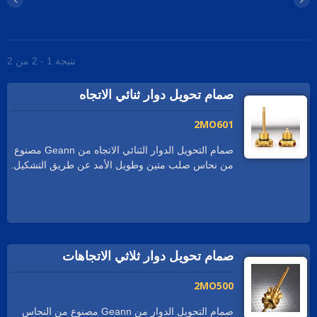
نتيجة 1 - 2 من 2
صمام تحويل دوار ثنائي الاتجاه
2MO601
صمام التحويل الدوار الثنائي الاتجاه من Geann مصنوع
من نحاس صلب متين وطويل الأمد عن طريق التشكيل.
المادة المثالية للتلامس المطول مع الماء، وتطبيقات
الاستخدام العالي. يوفر جسم التشكيل متانة وموثوقية
جيدة. التحكم الدوراني يبدل تدفق الماء بين مخرجين
دش مختلفين (مثل رأس الدش، رش اليد، رش الجسم
الجانبي أو فوهة الحوض). يتم وضع علامات واضحة على
صمام تحويل دوار ثلاثي الاتجاهات
مدخلات ومخرجات الماء المختلط على جسم الصمام.
2MO500
صمام التحويل الدوار من Geann مصنوع من النحاس