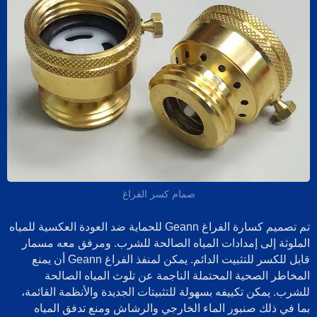
صمام كسر الفراغ
تم تصميم كسارة الفراغ Geann للحماية ضد العودة العكسية للمياه
لملوثة إلى إمدادات المياه الصالحة للشرب. ومرفق معه مسمار
قابل للكسر للتثبيت الدائم. يمكن لمنفذ الفراغ Geann أن يمنع
لمخاطر الصحية المحتملة الناجمة عن تلوث المياه الصالحة
لشرب. يمكن تكييفه بسهولة للتثبيتات الجديدة والأنظمة القائمة،
ما في ذلك صنبور الماء الخارجي والرشاش ومنع تدفق المياه