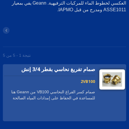
العكسي لخطوط الماء للمركبات الترفيهية. Geann يفي بمعيار
ASSE10 ومدرج من قبل IAPMO.
نتيجة 1 - 5 من 5
صمام تفريغ نحاسي بقطر 3/4 إنش
2VB100
صمام كسر الفراغ النحاسي VB100 من Geann هنا
للمساعدة في الحفاظ على إمدادات المياه الصالحة
للشرب آمنة من أي مياه ملوثة قد تتسرب عن طريق
الخطأ. ويأتي مع برغي قابل للكسر للتثبيت الدائم. كسر
الفراغ Geann هو وسيلة رائعة للحفاظ على مياه
الشرب الخاصة بك آمنة ونظيفة. من السهل جداً التكيف
مع التركيبات الجديدة والأنظمة القائمة، بما في ذلك