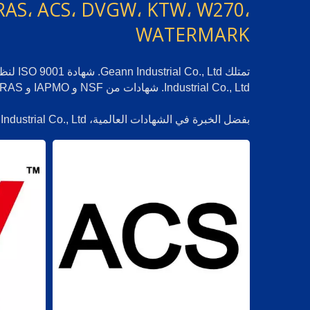
WRAS، ACS، DVGW، KTW، W270،
WATERMARK
Industrial Co., Ltd. شهادات من NSF و IAPMO و WRAS و ACS و DVGW و WATERMARK.
بفضل الخبرة في الشهادات العالمية، Geann Industrial Co., Ltd. تدعم عملائنا في توسيع منتجاتهم المعتمدة في السوق العالمية.