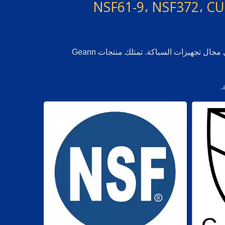
NSF61-9، NSF372، CU
تمتلك Geann Industrial Co., Ltd. شهادة ISO 9001 لنظام إدارة الجودة. تمتلك Geann Industrial Co., Ltd. شهادات عالمية في مجال تجهيزات السباكة. تمتلك منتجات Geann