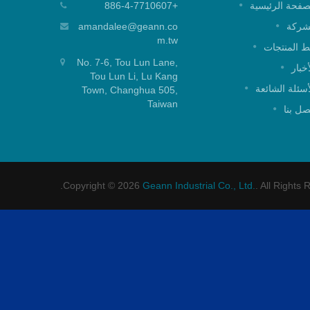
خرطوشة خلط بغطاء علوي 25 مم
صفحة الرئيسية
+886-4-7710607
خرطوشة خلط بغطاء علوي 25 مم لتطبيق
خرطوشة خ
شركة
amandalee@geann.co
الدش.
m.tw
 المنتجات
No. 7-6, Tou Lun Lane,
اقرأ أكثر
أخبار
Tou Lun Li, Lu Kang
أسئلة الشائعة
Town, Changhua 505,
Taiwan
صل بنا
Copyright © 2026
Geann Industrial Co., Ltd.
. All Rights 