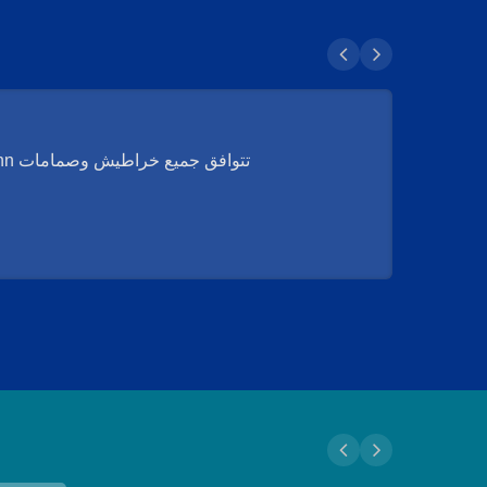
تتوافق جميع خراطيش وصمامات Geann مع قانون كاليفورنيا AB100. منتجاتنا معتمدة من NSF International و IAPMO.