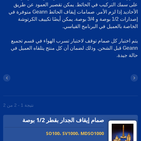
لى سمك التركيب في الحائط. يمكن تقصير العمود عن طريق
الأخاديد إذا لزم الأمر. صمامات إيقاف الحائط Geann متوفرة في
إصدارات 1/2 بوصة و 3/4 بوصة. يمكن أيضًا تكييف الكرتوشة
لخاصة بالعميل في البرنامج القياسي.
تم اختبار كل صمام توقف لاختبار تسرب الهواء في قسم تجميع
Geann قبل الشحن. وذلك لضمان أن كل منتج يتلقاه العميل في
الة جيدة.
نتيجة 1 - 2 من 2
صمام إيقاف الجدار بقطر 1/2 بوصة
SO100، SV1000، MDSO1000