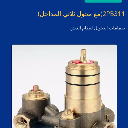
2PB311(مع محول ثلاثي المداخل)
صمامات التحويل لنظام الدش