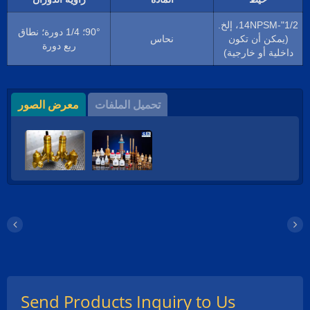
1/2"-14NPSM، إلخ.
90°؛ 1/4 دورة؛ نطاق
(يمكن أن تكون
نحاس
ربع دورة
داخلية أو خارجية)
تحميل الملفات
معرض الصور